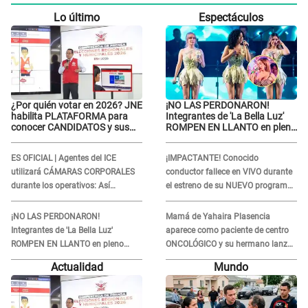
Lo último
Espectáculos
¿Por quién votar en 2026? JNE
¡NO LAS PERDONARON!
habilita PLATAFORMA para
Integrantes de 'La Bella Luz'
conocer CANDIDATOS y sus
ROMPEN EN LLANTO en pleno
propuestas
concierto y reciben FUERTES
CRÍTICAS: “La víctima ...”
ES OFICIAL | Agentes del ICE
¡IMPACTANTE! Conocido
utilizará CÁMARAS CORPORALES
conductor fallece en VIVO durante
durante los operativos: Así
el estreno de su NUEVO programa:
afectará a inmigrantes
así fueron sus últimos segundos al
aire
¡NO LAS PERDONARON!
Mamá de Yahaira Plasencia
Integrantes de 'La Bella Luz'
aparece como paciente de centro
ROMPEN EN LLANTO en pleno
ONCOLÓGICO y su hermano lanza
concierto y reciben FUERTES
DESGARRADOR mensaje: "Hoy fue
Actualidad
Mundo
CRÍTICAS: “La víctima ...”
la última..."