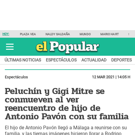
HOY:
PLAZA VEA
NALDY SALDAÑA
MUNDO
MARIO HART
SAM
ÚLTIMAS NOTICIAS
ESPECTÁCULOS
ACTUALIDAD
DEPORTES
Espectáculos
12 MAR 2021 | 14:05 H
Peluchín y Gigi Mitre se
conmueven al ver
reencuentro de hijo de
Antonio Pavón con su familia
El hijo de Antonio Pavón llegó a Málaga a reunirse con su
familia, y las tiernas imágenes hicieron llorar a Rodrigo