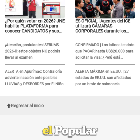
¿Por quién votar en 2026? JNE
ES OFICIAL | Agentes del ICE
habilita PLATAFORMA para
utilizará CÁMARAS
conocer CANDIDATOS y sus
CORPORALES durante los
propuestas
operativos: Así afectará a
inmigrantes
¡Atención, postulantes! SERUMS
CONFIRMADO | Los latinos tendrán
2026-II: estos objetos NO podrás
que PAGAR hasta US$20.000 para
llevar al examen
solicitar la visa: ¿Perú está
incluido?
ALERTA en Apurímac: Contraloría
ALERTA MÁXIMA en EE.UU. | 27
advierte inacción ante posibles
estados de EE.UU. son afectados
LLUVIAS y DESBORDES por El Niño
por un brote de salmonela
relacionado a un producto MUY
UTILIZADO
Regresar al inicio