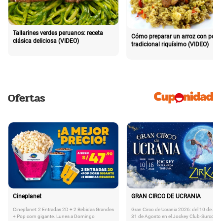
Tallarines verdes peruanos: receta
Cómo preparar un arroz con poll
clásica deliciosa (VIDEO)
tradicional riquísimo (VIDEO)
Ofertas
Cineplanet
GRAN CIRCO DE UCRANIA
Cineplanet: 2 Entradas 2D + 2 Bebidas Grandes
Gran Circo de Ucrania 2026: del 10 de Juli
+ Pop corn gigante. Lunes a Domingo
31 de Agosto en el Jockey Club-Surco