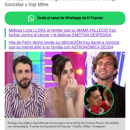
González y Gigi Mitre.
Únete al canal de Whatsapp de El Popular
Melissa Loza LLORA al revelar que su MAMÁ FALLECIÓ tras
luchar contra el cáncer y le dedican EMOTIVA DESPEDIDA
Hija de Patty Wong revela su UBICACIÓN tras darse a conocer
que su mamá dejó a su familia con ASTRONÓMICA DEUDA
Rodrigo González y Gigi Mitre se conmovieron al ver al hijo de Antonio Pavón ser recibido
con tanta alegría.
Fuente: Composición El Popular
-
Crédito: Willax / Instagram