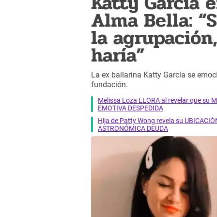
Katty García e
Alma Bella: “S
la agrupación
haría”
La ex bailarina Katty García se emoci
fundación.
Melissa Loza LLORA al revelar que su M
EMOTIVA DESPEDIDA
Hija de Patty Wong revela su UBICACIÓN
ASTRONÓMICA DEUDA