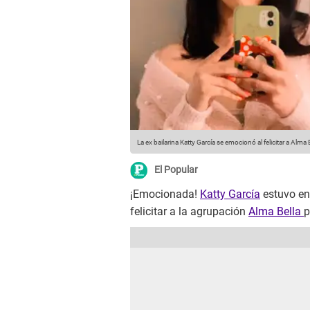
La ex bailarina Katty García se emocionó al felicitar a Alma
El Popular
¡Emocionada!
Katty García
estuvo en
felicitar a la agrupación
Alma Bella
p