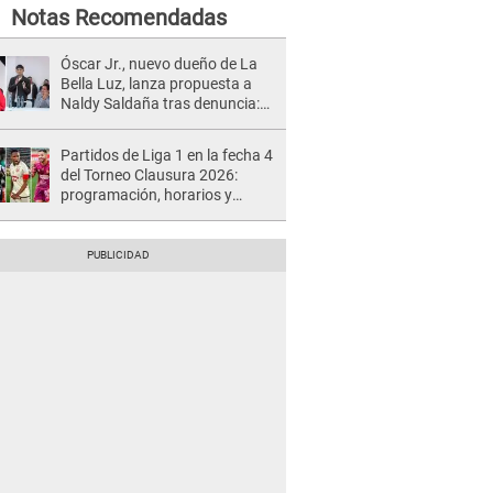
Notas Recomendadas
Óscar Jr., nuevo dueño de La
Bella Luz, lanza propuesta a
Naldy Saldaña tras denuncia:
“Va a haber otro tipo de ley”
Partidos de Liga 1 en la fecha 4
del Torneo Clausura 2026:
programación, horarios y
dónde ver