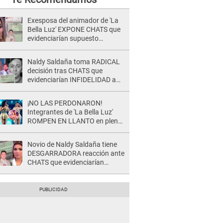
Exesposa del animador de 'La
Bella Luz' EXPONE CHATS que
evidenciarían supuesto
romance clandestino con Naldy
Saldaña, pese a tener pareja
Naldy Saldaña toma RADICAL
decisión tras CHATS que
evidenciarían INFIDELIDAD a
su novio con animador de 'La
Bella Luz': "Un día..."
¡NO LAS PERDONARON!
Integrantes de 'La Bella Luz'
ROMPEN EN LLANTO en pleno
concierto y reciben FUERTES
CRÍTICAS: “La víctima ...”
Novio de Naldy Saldaña tiene
DESGARRADORA reacción ante
CHATS que evidenciarían
INFIDELIDAD con animador de
'La Bella Luz': "Se puso..."