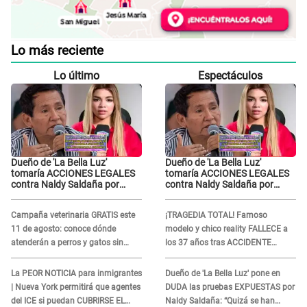
Lo más reciente
Lo último
Espectáculos
Dueño de 'La Bella Luz'
Dueño de 'La Bella Luz'
tomaría ACCIONES LEGALES
tomaría ACCIONES LEGALES
contra Naldy Saldaña por
contra Naldy Saldaña por
grabaciones en su casa: "Lo
grabaciones en su casa: "Lo
determinará la justicia"
determinará la justicia"
Campaña veterinaria GRATIS este
¡TRAGEDIA TOTAL! Famoso
11 de agosto: conoce dónde
modelo y chico reality FALLECE a
atenderán a perros y gatos sin
los 37 años tras ACCIDENTE
costo
durante la grabación de un
comercial
La PEOR NOTICIA para inmigrantes
Dueño de 'La Bella Luz' pone en
| Nueva York permitirá que agentes
DUDA las pruebas EXPUESTAS por
del ICE si puedan CUBRIRSE EL
Naldy Saldaña: “Quizá se han