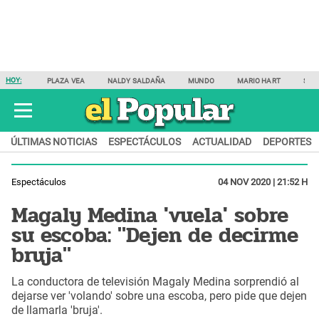
HOY:
PLAZA VEA
NALDY SALDAÑA
MUNDO
MARIO HART
SAM
ÚLTIMAS NOTICIAS
ESPECTÁCULOS
ACTUALIDAD
DEPORTES
Espectáculos
04 NOV 2020 | 21:52 H
Magaly Medina 'vuela' sobre
su escoba: "Dejen de decirme
bruja"
La conductora de televisión Magaly Medina sorprendió al
dejarse ver 'volando' sobre una escoba, pero pide que dejen
de llamarla 'bruja'.