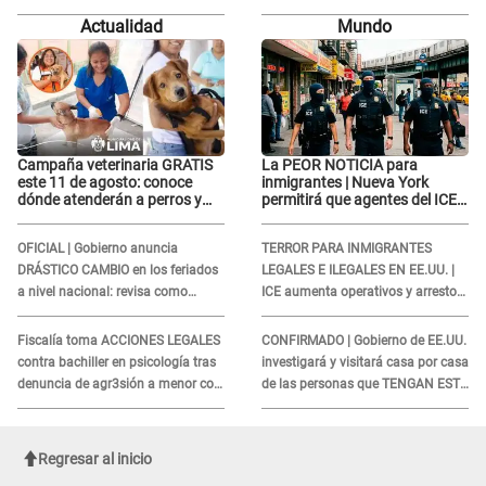
ROSTRO
editado...”
Actualidad
Mundo
Campaña veterinaria GRATIS
La PEOR NOTICIA para
este 11 de agosto: conoce
inmigrantes | Nueva York
dónde atenderán a perros y
permitirá que agentes del ICE
gatos sin costo
si puedan CUBRIRSE EL
ROSTRO
OFICIAL | Gobierno anuncia
TERROR PARA INMIGRANTES
DRÁSTICO CAMBIO en los feriados
LEGALES E ILEGALES EN EE.UU. |
a nivel nacional: revisa como
ICE aumenta operativos y arrestos
quedarán los DÍAS LIBRES
a extranjeros en aeropuertos
Fiscalía toma ACCIONES LEGALES
CONFIRMADO | Gobierno de EE.UU.
contra bachiller en psicología tras
investigará y visitará casa por casa
denuncia de agr3sión a menor con
de las personas que TENGAN ESTE
autismo
TRABAJO
Regresar al inicio