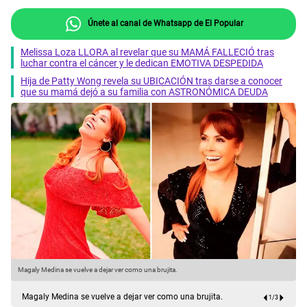
Únete al canal de Whatsapp de El Popular
Melissa Loza LLORA al revelar que su MAMÁ FALLECIÓ tras
luchar contra el cáncer y le dedican EMOTIVA DESPEDIDA
Hija de Patty Wong revela su UBICACIÓN tras darse a conocer
que su mamá dejó a su familia con ASTRONÓMICA DEUDA
Magaly Medina se vuelve a dejar ver como una brujita.
M
Magaly Medina se vuelve a dejar ver como una brujita.
1
/
3