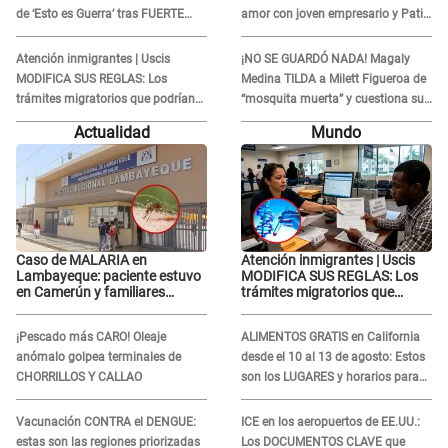
de ‘Esto es Guerra’ tras FUERTE
amor con joven empresario y Pati
ENFRENTAMIENTO con Gabriel
Lorena la ECHA en VIVO
Moisés: “Gracias”
Atención inmigrantes | Uscis
¡NO SE GUARDÓ NADA! Magaly
MODIFICA SUS REGLAS: Los
Medina TILDA a Milett Figueroa de
trámites migratorios que podrían
“mosquita muerta” y cuestiona su
necesitar tu prueba de ADN
RECONCILIACIÓN con Marcelo
Actualidad
Mundo
Tinelli en TV argentina
Caso de MALARIA en
Atención inmigrantes | Uscis
Lambayeque: paciente estuvo
MODIFICA SUS REGLAS: Los
en Camerún y familiares
trámites migratorios que
denuncian demora en
podrían necesitar tu prueba de
tratamiento
ADN
¡Pescado más CARO! Oleaje
ALIMENTOS GRATIS en California
anómalo golpea terminales de
desde el 10 al 13 de agosto: Estos
CHORRILLOS Y CALLAO
son los LUGARES y horarios para
recibir la ayuda
Vacunación CONTRA el DENGUE:
ICE en los aeropuertos de EE.UU.:
estas son las regiones priorizadas
Los DOCUMENTOS CLAVE que