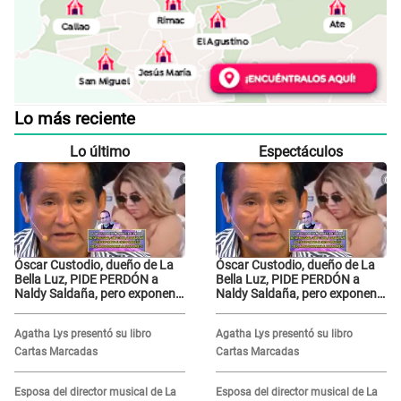
Lo más reciente
Lo último
Espectáculos
Óscar Custodio, dueño de La
Óscar Custodio, dueño de La
Bella Luz, PIDE PERDÓN a
Bella Luz, PIDE PERDÓN a
Naldy Saldaña, pero exponen
Naldy Saldaña, pero exponen
audio donde le reclama por
audio donde le reclama por
VIDEOS: "No hay necesidad de
VIDEOS: "No hay necesidad de
Agatha Lys presentó su libro
Agatha Lys presentó su libro
grabar"
grabar"
Cartas Marcadas
Cartas Marcadas
Esposa del director musical de La
Esposa del director musical de La