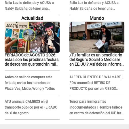
Bella Luz lo defiende y ACUSA a
Bella Luz lo defiende y ACUSA a
Naldy Saldaña de tener una
Naldy Saldaña de tener una
relación con él y otros integrantes
relación con él y otros integrantes
Actualidad
Mundo
FERIADOS de AGOSTO 2026:
¿Tu familiar es un beneficiario
estas son las próximas fechas
del Seguro Social o Medicare
de descanso que tendrán miles
en EE.UU.? Así debes informar
de peruanos
sobre su muerte para EVITAR
COBROS
Antes de salir de compras este
ALERTA CLIENTES DE WALMART |
feriado, revisa los horarios de
FDA anunció el RETIRO DE
Plaza Vea, Metro, Wong y Tottus
PRODUCTO por ser un RIESGO
MORTAL para consumidores: ¿Cuál
es?
ATU anuncia CAMBIOS en el
Terror para inmigrantes
transporte público por el FERIADO
indocumentados | Hombre fallece
del 6 de agosto
en centro de detención del ICE tras
sufrir una "emergencia médica"