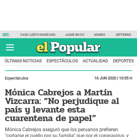
HOY:
CASO LIZETH MARZANO
JAIME BAYLY
MUNDO
JEFFERSON F
ÚLTIMAS NOTICIAS
ESPECTÁCULOS
ACTUALIDAD
DEPORTES
Espectáculos
16 JUN 2020 | 10:55 H
Mónica Cabrejos a Martín
Vizcarra: “No perjudique al
país y levante esta
cuarentena de papel”
Mónica Cabrejos aseguró que los peruanos prefieren
"cortarse el cuello por su familia" que por el coronavirus, y