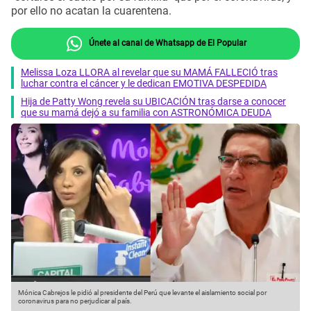
por ello no acatan la cuarentena.
Únete al canal de Whatsapp de El Popular
Melissa Loza LLORA al revelar que su MAMÁ FALLECIÓ tras
luchar contra el cáncer y le dedican EMOTIVA DESPEDIDA
Hija de Patty Wong revela su UBICACIÓN tras darse a conocer
que su mamá dejó a su familia con ASTRONÓMICA DEUDA
Mónica Cabrejos le pidió al presidente del Perú que levante el aislamiento social por
M
coronavirus para no perjudicar al país.
p