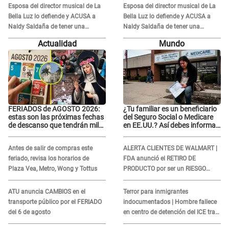
Esposa del director musical de La
Esposa del director musical de La
Bella Luz lo defiende y ACUSA a
Bella Luz lo defiende y ACUSA a
Naldy Saldaña de tener una
Naldy Saldaña de tener una
relación con él y otros integrantes
relación con él y otros integrantes
Actualidad
Mundo
FERIADOS de AGOSTO 2026:
¿Tu familiar es un beneficiario
estas son las próximas fechas
del Seguro Social o Medicare
de descanso que tendrán miles
en EE.UU.? Así debes informar
de peruanos
sobre su muerte para EVITAR
COBROS
Antes de salir de compras este
ALERTA CLIENTES DE WALMART |
feriado, revisa los horarios de
FDA anunció el RETIRO DE
Plaza Vea, Metro, Wong y Tottus
PRODUCTO por ser un RIESGO
MORTAL para consumidores: ¿Cuál
es?
ATU anuncia CAMBIOS en el
Terror para inmigrantes
transporte público por el FERIADO
indocumentados | Hombre fallece
del 6 de agosto
en centro de detención del ICE tras
sufrir una "emergencia médica"