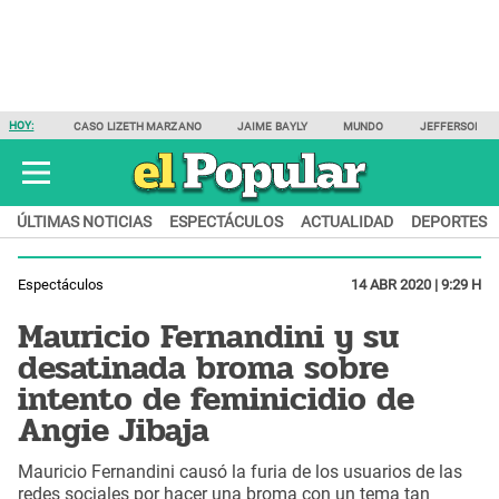
HOY:
CASO LIZETH MARZANO
JAIME BAYLY
MUNDO
JEFFERSON F
ÚLTIMAS NOTICIAS
ESPECTÁCULOS
ACTUALIDAD
DEPORTES
Espectáculos
14 ABR 2020 | 9:29 H
Mauricio Fernandini y su
desatinada broma sobre
intento de feminicidio de
Angie Jibaja
Mauricio Fernandini causó la furia de los usuarios de las
redes sociales por hacer una broma con un tema tan