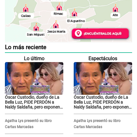
Lo más reciente
Lo último
Espectáculos
Óscar Custodio, dueño de La
Óscar Custodio, dueño de La
Bella Luz, PIDE PERDÓN a
Bella Luz, PIDE PERDÓN a
Naldy Saldaña, pero exponen
Naldy Saldaña, pero exponen
audio donde le reclama por
audio donde le reclama por
VIDEOS: "No hay necesidad de
VIDEOS: "No hay necesidad de
Agatha Lys presentó su libro
Agatha Lys presentó su libro
grabar"
grabar"
Cartas Marcadas
Cartas Marcadas