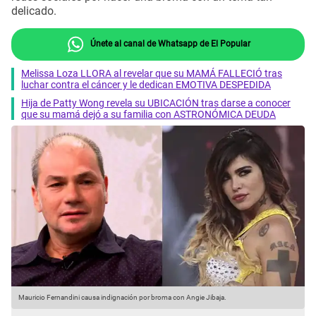
delicado.
Únete al canal de Whatsapp de El Popular
Melissa Loza LLORA al revelar que su MAMÁ FALLECIÓ tras
luchar contra el cáncer y le dedican EMOTIVA DESPEDIDA
Hija de Patty Wong revela su UBICACIÓN tras darse a conocer
que su mamá dejó a su familia con ASTRONÓMICA DEUDA
Mauricio Fernandini causa indignación por broma con Angie Jibaja.
M