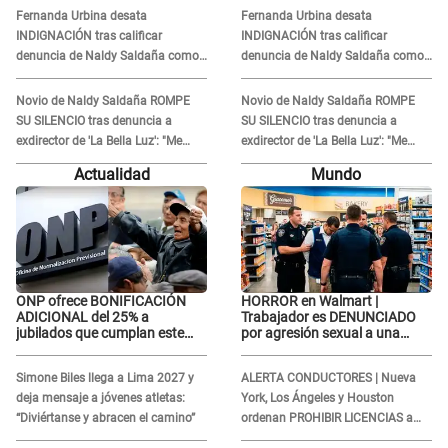
error no vamos a pagar todos"
error no vamos a pagar todos"
Fernanda Urbina desata
Fernanda Urbina desata
INDIGNACIÓN tras calificar
INDIGNACIÓN tras calificar
denuncia de Naldy Saldaña como
denuncia de Naldy Saldaña como
'acto bochornoso': "No es justo
'acto bochornoso': "No es justo
atacar a otra mujer"
atacar a otra mujer"
Novio de Naldy Saldaña ROMPE
Novio de Naldy Saldaña ROMPE
SU SILENCIO tras denuncia a
SU SILENCIO tras denuncia a
exdirector de 'La Bella Luz': "Me
exdirector de 'La Bella Luz': "Me
basta con que ella esté bien"
basta con que ella esté bien"
Actualidad
Mundo
ONP ofrece BONIFICACIÓN
HORROR en Walmart |
ADICIONAL del 25% a
Trabajador es DENUNCIADO
jubilados que cumplan este
por agresión sexual a una
REQUISITO: revisa si accedes
cliente y su respuesta
aquí
INDIGNÓ A TODOS
Simone Biles llega a Lima 2027 y
ALERTA CONDUCTORES | Nueva
deja mensaje a jóvenes atletas:
York, Los Ángeles y Houston
“Diviértanse y abracen el camino”
ordenan PROHIBIR LICENCIAS a
quienes no presenten ESTE