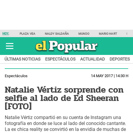
HOY:
PLAZA VEA
NALDY SALDAÑA
MUNDO
MARIO HART
SAM
ÚLTIMAS NOTICIAS
ESPECTÁCULOS
ACTUALIDAD
DEPORTES
Espectáculos
14 MAY 2017 | 14:30 H
Natalie Vértiz sorprende con
selfie al lado de Ed Sheeran
[FOTO]
Natalie Vértiz compartió en su cuenta de Instagram una
fotografía en donde se luce al lado del conocido cantante.
La ex chica reality se convirtió en la envidia de muchas de