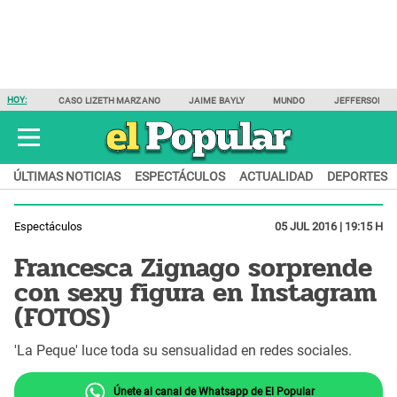
HOY:
CASO LIZETH MARZANO
JAIME BAYLY
MUNDO
JEFFERSON F
ÚLTIMAS NOTICIAS
ESPECTÁCULOS
ACTUALIDAD
DEPORTES
Espectáculos
05 JUL 2016 | 19:15 H
Francesca Zignago sorprende
con sexy figura en Instagram
(FOTOS)
'La Peque' luce toda su sensualidad en redes sociales.
Únete al canal de Whatsapp de El Popular