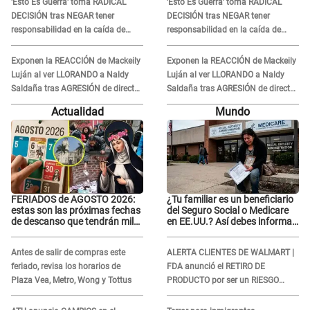
'Esto Es Guerra' toma RADICAL
'Esto Es Guerra' toma RADICAL
DECISIÓN tras NEGAR tener
DECISIÓN tras NEGAR tener
responsabilidad en la caída de
responsabilidad en la caída de
Kevin Díaz desde 8 metros de
Kevin Díaz desde 8 metros de
altura
altura
Exponen la REACCIÓN de Mackeily
Exponen la REACCIÓN de Mackeily
Luján al ver LLORANDO a Naldy
Luján al ver LLORANDO a Naldy
Saldaña tras AGRESIÓN de director
Saldaña tras AGRESIÓN de director
de 'La Bella Luz': Esto hizo
de 'La Bella Luz': Esto hizo
Actualidad
Mundo
FERIADOS de AGOSTO 2026:
¿Tu familiar es un beneficiario
estas son las próximas fechas
del Seguro Social o Medicare
de descanso que tendrán miles
en EE.UU.? Así debes informar
de peruanos
sobre su muerte para EVITAR
COBROS
Antes de salir de compras este
ALERTA CLIENTES DE WALMART |
feriado, revisa los horarios de
FDA anunció el RETIRO DE
Plaza Vea, Metro, Wong y Tottus
PRODUCTO por ser un RIESGO
MORTAL para consumidores: ¿Cuál
es?