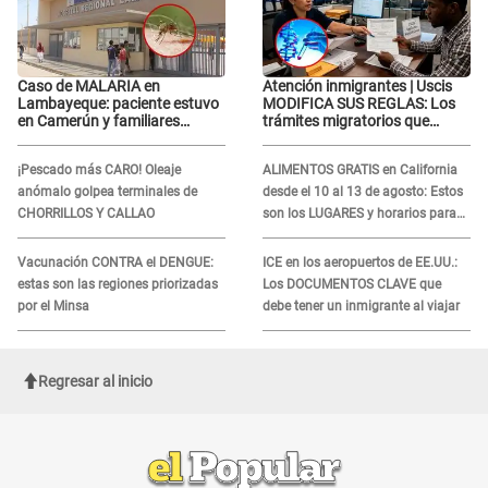
Caso de MALARIA en
Atención inmigrantes | Uscis
Lambayeque: paciente estuvo
MODIFICA SUS REGLAS: Los
en Camerún y familiares
trámites migratorios que
denuncian demora en
podrían necesitar tu prueba de
tratamiento
ADN
¡Pescado más CARO! Oleaje
ALIMENTOS GRATIS en California
anómalo golpea terminales de
desde el 10 al 13 de agosto: Estos
CHORRILLOS Y CALLAO
son los LUGARES y horarios para
recibir la ayuda
Vacunación CONTRA el DENGUE:
ICE en los aeropuertos de EE.UU.:
estas son las regiones priorizadas
Los DOCUMENTOS CLAVE que
por el Minsa
debe tener un inmigrante al viajar
Regresar al inicio