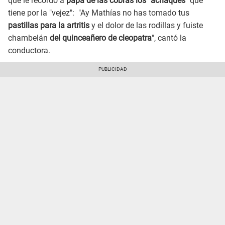
que le recordó a
papá de las cobras los "achaques"
que
tiene por la "vejez": "Ay Mathías no has tomado tus
pastillas para la artritis
y el dolor de las rodillas y fuiste
chambelán
del quinceañero de cleopatra
", cantó la
conductora.