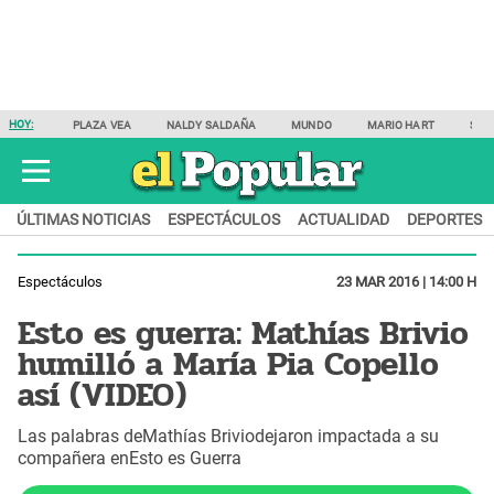
HOY:
PLAZA VEA
NALDY SALDAÑA
MUNDO
MARIO HART
SAM
ÚLTIMAS NOTICIAS
ESPECTÁCULOS
ACTUALIDAD
DEPORTES
Espectáculos
23 MAR 2016 | 14:00 H
Esto es guerra: Mathías Brivio
humilló a María Pia Copello
así (VIDEO)
Las palabras deMathías Briviodejaron impactada a su
compañera enEsto es Guerra