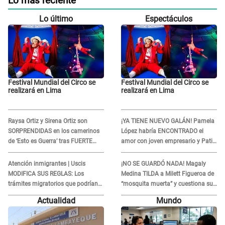
Lo más reciente
Lo último
Espectáculos
Festival Mundial del Circo se
Festival Mundial del Circo se
realizará en Lima
realizará en Lima
Raysa Ortiz y Sirena Ortiz son
¡YA TIENE NUEVO GALÁN! Pamela
SORPRENDIDAS en los camerinos
López habría ENCONTRADO el
de ‘Esto es Guerra’ tras FUERTE
amor con joven empresario y Pati
ENFRENTAMIENTO con Gabriel
Lorena la ECHA en VIVO
Moisés: “Gracias”
Atención inmigrantes | Uscis
¡NO SE GUARDÓ NADA! Magaly
MODIFICA SUS REGLAS: Los
Medina TILDA a Milett Figueroa de
trámites migratorios que podrían
“mosquita muerta” y cuestiona su
necesitar tu prueba de ADN
RECONCILIACIÓN con Marcelo
Actualidad
Mundo
Tinelli en TV argentina