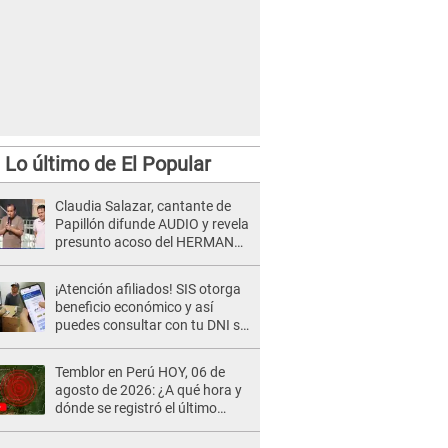
Lo último de El Popular
Claudia Salazar, cantante de
Papillón difunde AUDIO y revela
presunto acoso del HERMANO
del director musical de La Bella
Luz: "Me quedé asustada, en
¡Atención afiliados! SIS otorga
shock"
beneficio económico y así
puedes consultar con tu DNI si
te corresponde
Temblor en Perú HOY, 06 de
agosto de 2026: ¿A qué hora y
dónde se registró el último
sismo, según IGP?