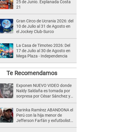
25 de Junio. Explanada Costa
21
Gran Circo de Ucrania 2026: del
10 de Julio al 31 de Agosto en
el Jockey Club-Surco
La Casa de Timoteo 2026: Del
17 de Julio al 30 de Agosto en
Mega Plaza - Independencia
Te Recomendamos
Exponen NUEVO VIDEO donde
Naldy Saldaña es tomada por
sorpresa por César Sánchez y
ella evidencia su REACCIÓN: Le
agarró la mano
Darinka Ramírez ABANDONA el
Perú con la hija menor de
Jefferson Farfán y exfutbolista
REACCIONA: "A ti que..."