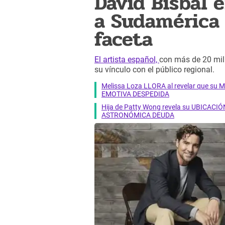
David Bisbal 
a Sudamérica
faceta
El artista español,
con más de 20 mil
su vínculo con el público regional.
Melissa Loza LLORA al revelar que su M
EMOTIVA DESPEDIDA
Hija de Patty Wong revela su UBICACIÓN
ASTRONÓMICA DEUDA