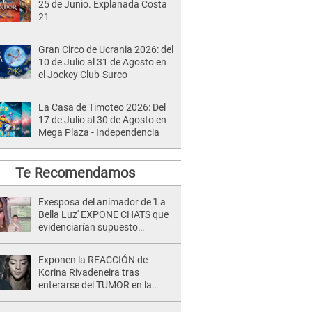
25 de Junio. Explanada Costa
21
Gran Circo de Ucrania 2026: del
10 de Julio al 31 de Agosto en
el Jockey Club-Surco
La Casa de Timoteo 2026: Del
17 de Julio al 30 de Agosto en
Mega Plaza - Independencia
Te Recomendamos
Exesposa del animador de 'La
Bella Luz' EXPONE CHATS que
evidenciarían supuesto
romance clandestino con Naldy
Saldaña, pese a tener pareja
Exponen la REACCIÓN de
Korina Rivadeneira tras
enterarse del TUMOR en la
cabeza de Mario Hart: "Ella
estaba muy..."