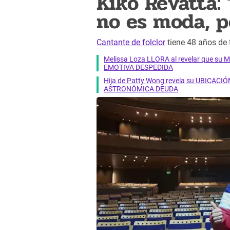
Kiko Revatta:
no es moda, p
Cantante de folclor
tiene 48 años de t
Melissa Loza LLORA al revelar que su M
EMOTIVA DESPEDIDA
Hija de Patty Wong revela su UBICACIÓN
ASTRONÓMICA DEUDA