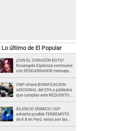
Lo último de El Popular
¡CON EL CORAZÓN ROTO!
Rosangela Espinoza conmueve
con DESGARRADOR mensaje
tras terrible pérdida: "Descansa
en paz..."
ONP ofrece BONIFICACIÓN
ADICIONAL del 25% a jubilados
que cumplan este REQUISITO:
revisa si accedes aquí
SILENCIO SÍSMICO | IGP
advierte posible TERREMOTO
de 8.8 en Perú: estas son las
zonas más expuestas