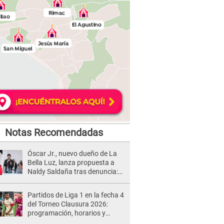
Notas Recomendadas
Óscar Jr., nuevo dueño de La
Bella Luz, lanza propuesta a
Naldy Saldaña tras denuncia:
“Va a haber otro tipo de ley”
Partidos de Liga 1 en la fecha 4
del Torneo Clausura 2026:
programación, horarios y
dónde ver