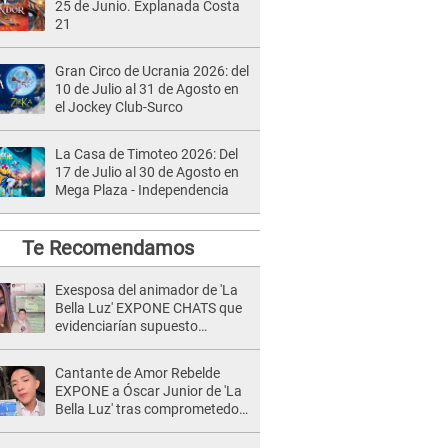
25 de Junio. Explanada Costa
21
Gran Circo de Ucrania 2026: del
10 de Julio al 31 de Agosto en
el Jockey Club-Surco
La Casa de Timoteo 2026: Del
17 de Julio al 30 de Agosto en
Mega Plaza - Independencia
Te Recomendamos
Exesposa del animador de 'La
Bella Luz' EXPONE CHATS que
evidenciarían supuesto
romance clandestino con Naldy
Saldaña, pese a tener pareja
Cantante de Amor Rebelde
EXPONE a Óscar Junior de 'La
Bella Luz' tras comprometedor
video y detalla
DESAGRADABLE momento: