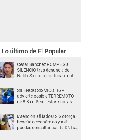
Lo último de El Popular
César Sánchez ROMPE SU
SILENCIO tras denuncia de
Naldy Saldaña por tocamientos
indebidos: "Pido respetar la
presunción de inocencia"
SILENCIO SÍSMICO | IGP
advierte posible TERREMOTO
de 8.8 en Perú: estas son las
zonas más expuestas
¡Atención afiliados! SIS otorga
beneficio económico y así
puedes consultar con tu DNI si
te corresponde