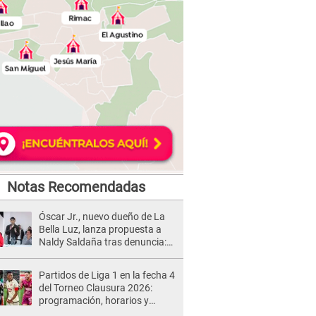
Notas Recomendadas
Óscar Jr., nuevo dueño de La
Bella Luz, lanza propuesta a
Naldy Saldaña tras denuncia:
“Va a haber otro tipo de ley”
Partidos de Liga 1 en la fecha 4
del Torneo Clausura 2026:
programación, horarios y
dónde ver