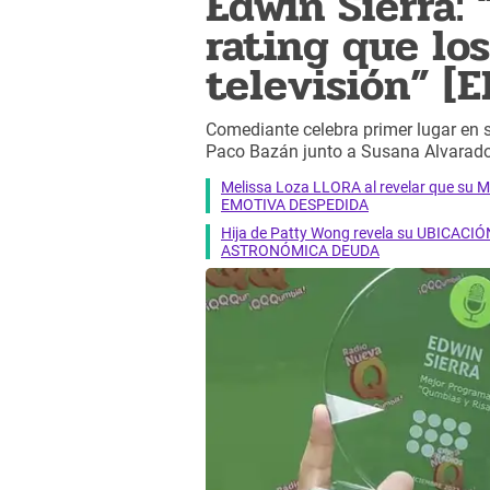
Edwin Sierra:
rating que lo
televisión” [
Comediante celebra primer lugar en
Paco Bazán junto a Susana Alvarado
Melissa Loza LLORA al revelar que su M
EMOTIVA DESPEDIDA
Hija de Patty Wong revela su UBICACIÓN
ASTRONÓMICA DEUDA