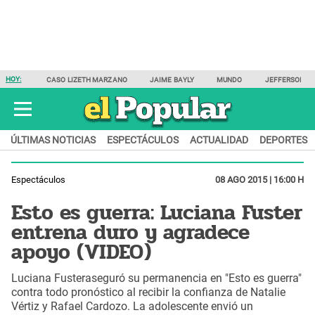
HOY:
CASO LIZETH MARZANO
JAIME BAYLY
MUNDO
JEFFERSON F
ÚLTIMAS NOTICIAS
ESPECTÁCULOS
ACTUALIDAD
DEPORTES
Espectáculos
08 AGO 2015 | 16:00 H
Esto es guerra: Luciana Fuster
entrena duro y agradece
apoyo (VIDEO)
Luciana Fusteraseguró su permanencia en "Esto es guerra"
contra todo pronóstico al recibir la confianza de Natalie
Vértiz y Rafael Cardozo. La adolescente envió un