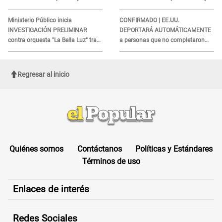
obtener el beneficio economico
esto reveló la autopsia que le
realizaron
Ministerio Público inicia
CONFIRMADO | EE.UU.
INVESTIGACIÓN PRELIMINAR
DEPORTARÁ AUTOMÁTICAMENTE
contra orquesta "La Bella Luz" tras
a personas que no completaron
DENUNCIA de Naldy Saldaña
este formulario clave
Regresar al inicio
Quiénes somos
Contáctanos
Políticas y Estándares
Términos de uso
Enlaces de interés
Redes Sociales