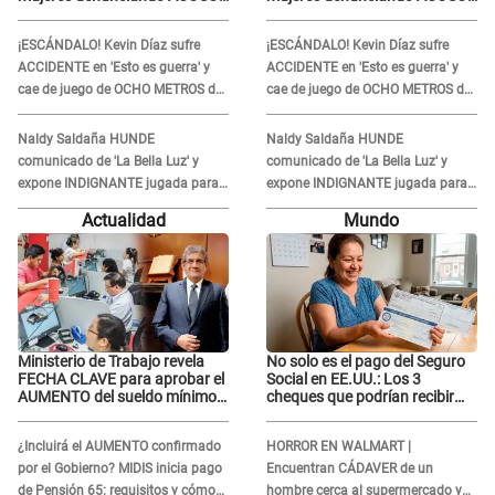
en 'La Bella Luz' por parte de
en 'La Bella Luz' por parte de
director
director
¡ESCÁNDALO! Kevin Díaz sufre
¡ESCÁNDALO! Kevin Díaz sufre
ACCIDENTE en 'Esto es guerra' y
ACCIDENTE en 'Esto es guerra' y
cae de juego de OCHO METROS de
cae de juego de OCHO METROS de
altura: "La colchoneta se rompe..."
altura: "La colchoneta se rompe..."
Naldy Saldaña HUNDE
Naldy Saldaña HUNDE
comunicado de 'La Bella Luz' y
comunicado de 'La Bella Luz' y
expone INDIGNANTE jugada para
expone INDIGNANTE jugada para
DEFENDER a director: "Que he
DEFENDER a director: "Que he
Actualidad
Mundo
tenido algo..."
tenido algo..."
Ministerio de Trabajo revela
No solo es el pago del Seguro
FECHA CLAVE para aprobar el
Social en EE.UU.: Los 3
AUMENTO del sueldo mínimo:
cheques que podrían recibir
"Tenemos que activar..."
millones de personas en
agosto
¿Incluirá el AUMENTO confirmado
HORROR EN WALMART |
por el Gobierno? MIDIS inicia pago
Encuentran CÁDAVER de un
de Pensión 65: requisitos y cómo
hombre cerca al supermercado y