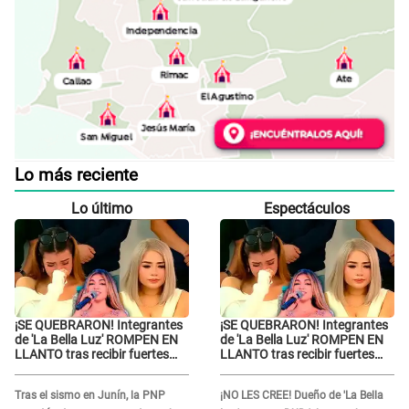
Lo más reciente
Lo último
Espectáculos
¡SE QUEBRARON! Integrantes
¡SE QUEBRARON! Integrantes
de 'La Bella Luz' ROMPEN EN
de 'La Bella Luz' ROMPEN EN
LLANTO tras recibir fuertes
LLANTO tras recibir fuertes
ataques en redes por
ataques en redes por
DENUNCIA de acoso contra
DENUNCIA de acoso contra
Tras el sismo en Junín, la PNP
¡NO LES CREE! Dueño de 'La Bella
Naldy Saldaña
Naldy Saldaña