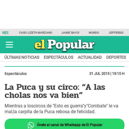
HOY:
CASO LIZETH MARZANO
JAIME BAYLY
MUNDO
JEFFERSON F
ÚLTIMAS NOTICIAS
ESPECTÁCULOS
ACTUALIDAD
DEPORTES
Espectáculos
31 JUL 2015 | 19:15 H
La Puca y su circo: “A las
cholas nos va bien”
Mientras a loscircos de "Esto es guerra"y"Combate" le va
mal,la carpita de la Puca rebosa de felicidad.
Únete al canal de Whatsapp de El Popular