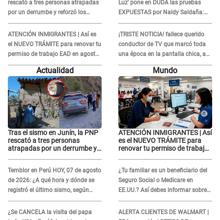
rescató a tres personas atrapadas
Luz' pone en DUDA las pruebas
por un derrumbe y reforzó los
EXPUESTAS por Naldy Saldaña:
operativos de emergencia
“Quizá se han editado...”
ATENCIÓN INMIGRANTES | Así es
¡TRISTE NOTICIA! fallece querido
el NUEVO TRÁMITE para renovar tu
conductor de TV que marcó toda
permiso de trabajo EAD en agosto
una época en la pantalla chica, así
del 2026
fue su repentino adiós
Actualidad
Mundo
Tras el sismo en Junín, la PNP
ATENCIÓN INMIGRANTES | Así
rescató a tres personas
es el NUEVO TRÁMITE para
atrapadas por un derrumbe y
renovar tu permiso de trabajo
reforzó los operativos de
EAD en agosto del 2026
emergencia
Temblor en Perú HOY, 07 de agosto
¿Tu familiar es un beneficiario del
de 2026: ¿A qué hora y dónde se
Seguro Social o Medicare en
registró el último sismo, según
EE.UU.? Así debes informar sobre
IGP?
su muerte para EVITAR COBROS
¿Se CANCELA la visita del papa
ALERTA CLIENTES DE WALMART |