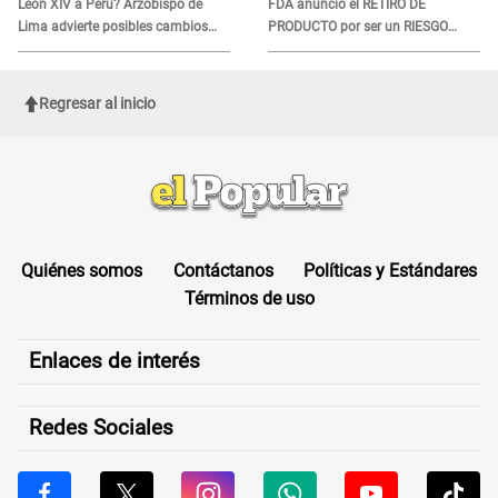
León XIV a Perú? Arzobispo de
FDA anunció el RETIRO DE
Lima advierte posibles cambios
PRODUCTO por ser un RIESGO
por fénomeno El Niño
MORTAL para consumidores: ¿Cuál
es?
Regresar al inicio
Quiénes somos
Contáctanos
Políticas y Estándares
Términos de uso
Enlaces de interés
Redes Sociales