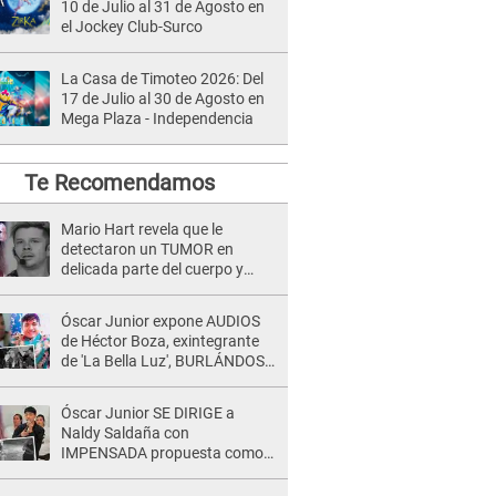
10 de Julio al 31 de Agosto en
el Jockey Club-Surco
La Casa de Timoteo 2026: Del
17 de Julio al 30 de Agosto en
Mega Plaza - Independencia
Te Recomendamos
Mario Hart revela que le
detectaron un TUMOR en
delicada parte del cuerpo y
expone diagnóstico: "Dolores
muy fuertes..."
Óscar Junior expone AUDIOS
de Héctor Boza, exintegrante
de 'La Bella Luz', BURLÁNDOSE
de Anely Dávila tras acusarlo
de maltrato: "Grábame..."
Óscar Junior SE DIRIGE a
Naldy Saldaña con
IMPENSADA propuesta como
nuevo líder de 'La Bella Luz' tras
denuncia: "Otro tipo de ley..."