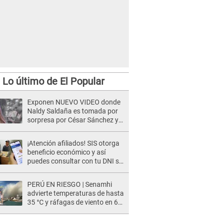
Lo último de El Popular
Exponen NUEVO VIDEO donde
Naldy Saldaña es tomada por
sorpresa por César Sánchez y
ella evidencia su REACCIÓN: Le
agarró la mano
¡Atención afiliados! SIS otorga
beneficio económico y así
puedes consultar con tu DNI si
te corresponde
PERÚ EN RIESGO | Senamhi
advierte temperaturas de hasta
35 °C y ráfagas de viento en 6
regiones del país