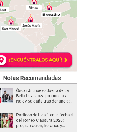
Notas Recomendadas
Óscar Jr., nuevo dueño de La
Bella Luz, lanza propuesta a
Naldy Saldaña tras denuncia:
“Va a haber otro tipo de ley”
Partidos de Liga 1 en la fecha 4
del Torneo Clausura 2026:
programación, horarios y
dónde ver