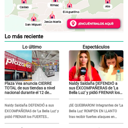
Lo más reciente
Lo último
Espectáculos
Plaza Vea anuncia CIERRE
Naldy Saldaña DEFENDIÓ a
TOTAL de sus tiendas a nivel
sus EXCOMPAÑERAS de 'La
nacional durante el 12 de
Bella Luz' y pidió FRENAR los
agosto por este MOTIVO
FUERTES ATAQUES en redes:
“Aquí el único culpable...”
Naldy Saldaña DEFENDIÓ a sus
¡SE QUEBRARON! Integrantes de 'La
EXCOMPAÑERAS de 'La Bella Luz' y
Bella Luz' ROMPEN EN LLANTO
pidió FRENAR los FUERTES
tras recibir fuertes ataques en
ATAQUES en redes: “Aquí el único
redes por DENUNCIA de acoso