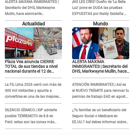
culpable...”
contra Naldy Saldaña
ALERTA MÁXIMA INMIGRANTES |
¡NO LES CREE! Dueño de 'La Bella
Secretario del DHS, Markwayne
Luz' pone en DUDA las pruebas
Mullin, hace alarmante
EXPUESTAS por Naldy Saldaña:
declaración: "Ahora vamos por
“Quizá se han editado...”
Actualidad
Mundo
ellos"
Plaza Vea anuncia CIERRE
ALERTA MÁXIMA
TOTAL de sus tiendas a nivel
INMIGRANTES | Secretario del
nacional durante el 12 de
DHS, Markwayne Mullin, hace
agosto por este MOTIVO
alarmante declaración: "Ahora
vamos por ellos"
La FIL Lima 2026 cerró con más de
ATENCIÓN INMIGRANTES | Así es
400 mil visitantes y apunta a
el NUEVO TRÁMITE para renovar tu
convertirse en una de las mejores
permiso de trabajo EAD en agosto
ferias de Latinoamérica
del 2026
SILENCIO SÍSMICO | IGP advierte
¿Tu familiar es un beneficiario del
posible TERREMOTO de 8.8 en
Seguro Social o Medicare en
Perú: estas son las zonas más
EE.UU.? Así debes informar sobre
expuestas
su muerte para EVITAR COBROS