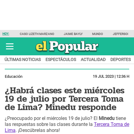
HOY:
CASO LIZETH MARZANO
JAIME BAYLY
MUNDO
JEFFERSON F
ÚLTIMAS NOTICIAS
ESPECTÁCULOS
ACTUALIDAD
DEPORTES
Educación
19 JUL 2023 | 12:36 H
¿Habrá clases este miércoles
19 de julio por Tercera Toma
de Lima? Minedu responde
¿Preocupado por el miércoles 19 de julio? El
Minedu
tiene
las respuestas sobre las clases durante la
Tercera Toma de
Lima
. ¡Descúbrelas ahora!