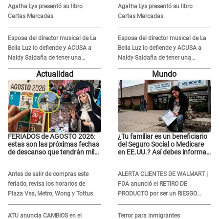
VIDEOS: "No hay necesidad de
VIDEOS: "No hay necesidad de
Agatha Lys presentó su libro
Agatha Lys presentó su libro
grabar"
grabar"
Cartas Marcadas
Cartas Marcadas
Esposa del director musical de La
Esposa del director musical de La
Bella Luz lo defiende y ACUSA a
Bella Luz lo defiende y ACUSA a
Naldy Saldaña de tener una
Naldy Saldaña de tener una
relación con él y otros integrantes
relación con él y otros integrantes
Actualidad
Mundo
FERIADOS de AGOSTO 2026:
¿Tu familiar es un beneficiario
estas son las próximas fechas
del Seguro Social o Medicare
de descanso que tendrán miles
en EE.UU.? Así debes informar
de peruanos
sobre su muerte para EVITAR
COBROS
Antes de salir de compras este
ALERTA CLIENTES DE WALMART |
feriado, revisa los horarios de
FDA anunció el RETIRO DE
Plaza Vea, Metro, Wong y Tottus
PRODUCTO por ser un RIESGO
MORTAL para consumidores: ¿Cuál
es?
ATU anuncia CAMBIOS en el
Terror para inmigrantes