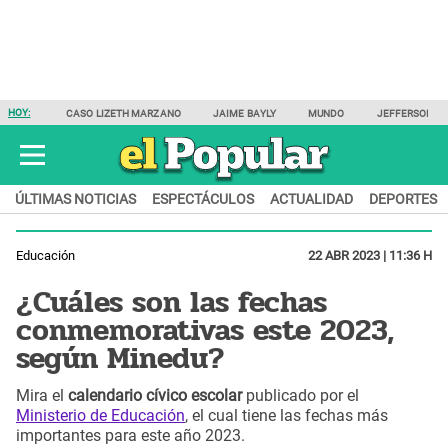
HOY:
CASO LIZETH MARZANO
JAIME BAYLY
MUNDO
JEFFERSON F
ÚLTIMAS NOTICIAS
ESPECTÁCULOS
ACTUALIDAD
DEPORTES
Educación
22 ABR 2023 | 11:36 H
¿Cuáles son las fechas
conmemorativas este 2023,
según Minedu?
Mira el
calendario cívico escolar
publicado por el
Ministerio de Educación
, el cual tiene las fechas más
importantes para este año 2023.