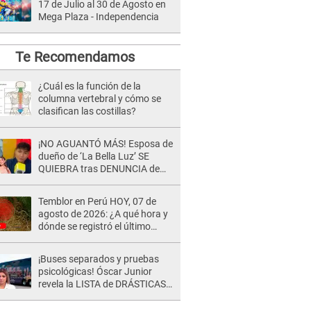
17 de Julio al 30 de Agosto en
Mega Plaza - Independencia
Te Recomendamos
¿Cuál es la función de la
columna vertebral y cómo se
clasifican las costillas?
¡NO AGUANTÓ MÁS! Esposa de
dueño de ‘La Bella Luz’ SE
QUIEBRA tras DENUNCIA de
Héctor Boza y ARREMETE
contra Claudia Salazar
Temblor en Perú HOY, 07 de
agosto de 2026: ¿A qué hora y
dónde se registró el último
sismo, según IGP?
¡Buses separados y pruebas
psicológicas! Óscar Junior
revela la LISTA de DRÁSTICAS
medidas para prevenir acoso
en 'La Bella Luz' tras caso