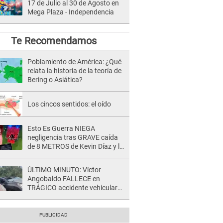
17 de Julio al 30 de Agosto en
Mega Plaza - Independencia
Te Recomendamos
Poblamiento de América: ¿Qué
relata la historia de la teoría de
Bering o Asiática?
Los cincos sentidos: el oído
Esto Es Guerra NIEGA
negligencia tras GRAVE caída
de 8 METROS de Kevin Díaz y lo
SEÑALAN: "No adoptó la
postura correcta"
ÚLTIMO MINUTO: Víctor
Angobaldo FALLECE en
TRÁGICO accidente vehicular
en Cañete y Patricia Alquinta lo
confirma