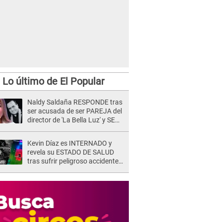
Lo último de El Popular
Naldy Saldaña RESPONDE tras
ser acusada de ser PAREJA del
director de 'La Bella Luz' y SE
QUIEBRA: "Quieren tapar lo
evidente..."
Kevin Díaz es INTERNADO y
revela su ESTADO DE SALUD
tras sufrir peligroso accidente
en 'EEG' y caer desde altura de
ocho metros