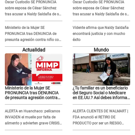
Óscar Custodio SE PRONUNCIA
Óscar Custodio SE PRONUNCIA
sobre esposa de César Sánchez
sobre esposa de César Sánchez
tras acusar a Naldy Saldaña de ser
tras acusar a Naldy Saldaña de ser
PAREJA del músico: "Lo dejo en
PAREJA del músico: "Lo dejo en
manos de la justicia"
manos de la justicia"
Ministerio de la Mujer SE
Vidente afirma que Naldy Saldaña
PRONUNCIA tras DENUNCIA de
encontrará justicia y con mucho
presunta agresión contra niño con
éxito
autismo en Surco
Actualidad
Mundo
Ministerio de la Mujer SE
¿Tu familiar es un beneficiario
PRONUNCIA tras DENUNCIA
del Seguro Social o Medicare
de presunta agresión contra
en EE.UU.? Así debes informar
niño con autismo en Surco
sobre su muerte para EVITAR
COBROS
ALERTA en Huanchaco: pelícanos
ALERTA CLIENTES DE WALMART |
INVADEN el muelle por falta de
FDA anunció el RETIRO DE
alimento y advierten grave CRISIS
PRODUCTO por ser un RIESGO
en el mar
MORTAL para consumidores: ¿Cuál