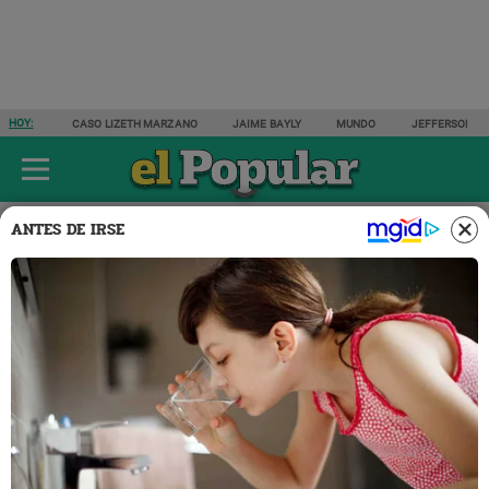
HOY:
CASO LIZETH MARZANO
JAIME BAYLY
MUNDO
JEFFERSON F
ÚLTIMAS NOTICIAS
ESPECTÁCULOS
ACTUALIDAD
DEPORTES
ANTES DE IRSE
01 JUN 2019 | 15:00 H
Liverpool vs. Tottenham EN
VIVO por la final de
Champions League desde
Madrid
Liverpool vs. Tottenham EN VIVO | Comienza la gran final
de la Champions League entre Reds y Spurs EN DIRECTO