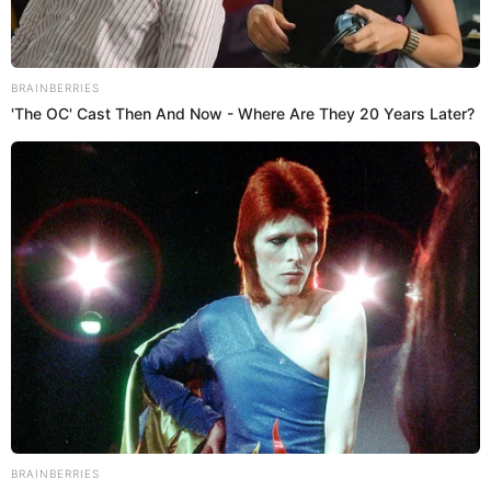
Liverpool vs. Tottenham: todos los
goles desde Madrid