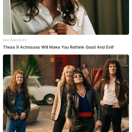
Ecuador: 2:00 p.m.