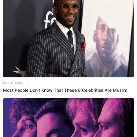
Liverpool y Tottenham
ya presentaron a sus respectivos
equipos para el partido final por la UEFA Champions
League y habrán dos novedades: Roberto Firmino y Harry
Kane. Ambos jugadores mencionados se recuperaron de
sus respectivas lesiones y estarán desde "el vamos".
LEE MÁS:
Tottenham vs. Liverpool EN VIVO: formación,
hora y canal para ver la final de Champions League en
Madrid