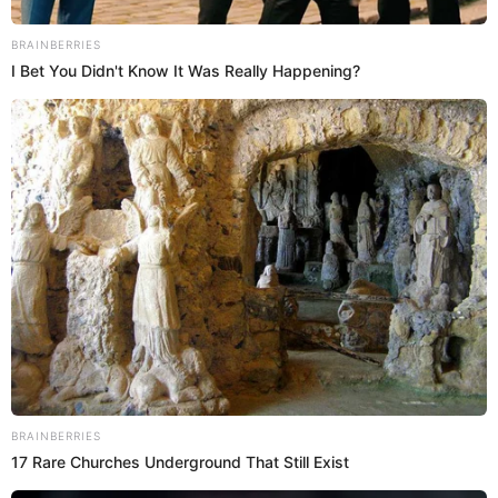
Chile: 3:00 p.m.
Bolivia: 3:00 p.m.
Venezuela: 3:00 p.m.
Paraguay: 3:00 p.m.
Uruguay:4:00 p.m.