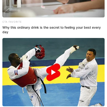
desde Madrid, a partir de las 2:00 p.m. vía ESPN y Fox
Sports.
Únete al canal de Whatsapp de El Popular
Liverpool vs. Tottenham EN VIVO: vive la finla de la Champions en El Popular