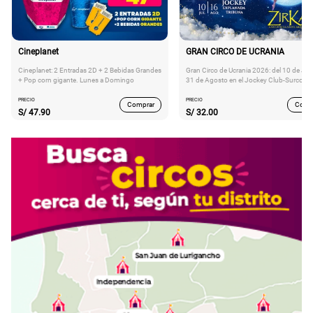
Cineplanet
GRAN CIRCO DE UCRANIA
Cineplanet: 2 Entradas 2D + 2 Bebidas Grandes
Gran Circo de Ucrania 2026: del 10 de Juli
+ Pop corn gigante. Lunes a Domingo
31 de Agosto en el Jockey Club-Surco
PRECIO
PRECIO
Comprar
Comp
S/
47.90
S/
32.00