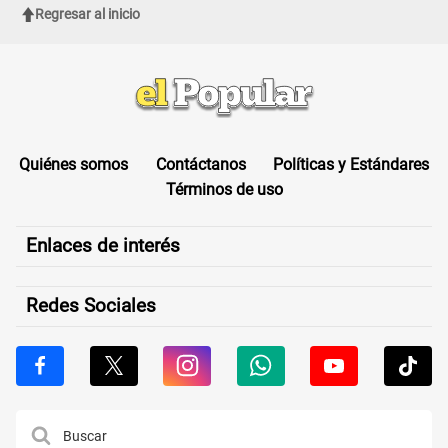
Regresar al inicio
Quiénes somos
Contáctanos
Políticas y Estándares
Términos de uso
Enlaces de interés
Redes Sociales