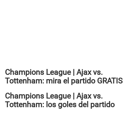
Champions League | Ajax vs.
Tottenham: mira el partido GRATIS
Champions League | Ajax vs.
Tottenham: los goles del partido