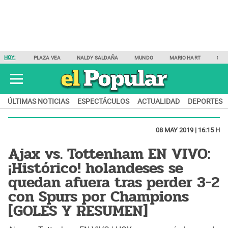
HOY:
PLAZA VEA
NALDY SALDAÑA
MUNDO
MARIO HART
SAM
ÚLTIMAS NOTICIAS
ESPECTÁCULOS
ACTUALIDAD
DEPORTES
08 MAY 2019 | 16:15 H
Ajax vs. Tottenham EN VIVO:
¡Histórico! holandeses se
quedan afuera tras perder 3-2
con Spurs por Champions
[GOLES Y RESUMEN]