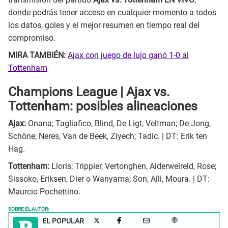
donde podrás tener acceso en cualquier momento a todos
los datos, goles y el mejor resumen en tiempo real del
compromiso.
MIRA TAMBIÉN:
Ajax con juego de lujo ganó 1-0 al
Tottenham
Champions League | Ajax vs.
Tottenham: posibles alineaciones
Ajax:
Onana; Tagliafico, Blind, De Ligt, Veltman; De Jong,
Schöne; Neres, Van de Beek, Ziyech; Tadic. | DT: Erik ten
Hag.
Tottenham:
Lloris; Trippier, Vertonghen, Alderweireld, Rose;
Sissoko, Eriksen, Dier o Wanyama; Son, Alli, Moura. | DT:
Maurcio Pochettino.
SOBRE EL AUTOR:
EL POPULAR