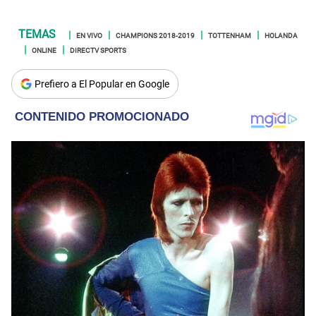
EN VIVO
CHAMPIONS 2018-2019
TOTTENHAM
HOLANDA
ONLINE
DIRECTV SPORTS
Prefiero a El Popular en Google