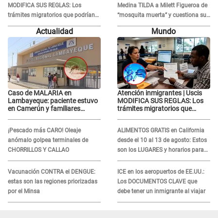
MODIFICA SUS REGLAS: Los
Medina TILDA a Milett Figueroa de
trámites migratorios que podrían
“mosquita muerta” y cuestiona su
necesitar tu prueba de ADN
RECONCILIACIÓN con Marcelo
Actualidad
Mundo
Tinelli en TV argentina
Caso de MALARIA en
Atención inmigrantes | Uscis
Lambayeque: paciente estuvo
MODIFICA SUS REGLAS: Los
en Camerún y familiares
trámites migratorios que
denuncian demora en
podrían necesitar tu prueba de
tratamiento
ADN
¡Pescado más CARO! Oleaje
ALIMENTOS GRATIS en California
anómalo golpea terminales de
desde el 10 al 13 de agosto: Estos
CHORRILLOS Y CALLAO
son los LUGARES y horarios para
recibir la ayuda
Vacunación CONTRA el DENGUE:
ICE en los aeropuertos de EE.UU.:
estas son las regiones priorizadas
Los DOCUMENTOS CLAVE que
por el Minsa
debe tener un inmigrante al viajar