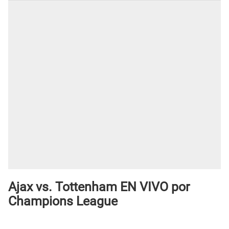
Ajax vs. Tottenham EN VIVO por
Champions League