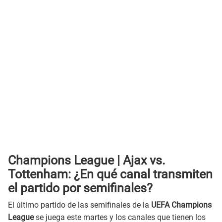
Champions League | Ajax vs.
Tottenham: ¿En qué canal transmiten
el partido por semifinales?
El último partido de las semifinales de la
UEFA Champions
League
se juega este martes y los canales que tienen los