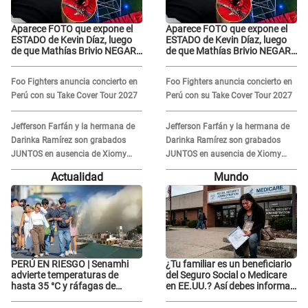
Aparece FOTO que expone el
Aparece FOTO que expone el
ESTADO de Kevin Díaz, luego
ESTADO de Kevin Díaz, luego
de que Mathías Brivio NEGARA
de que Mathías Brivio NEGARA
que fue un accidente: Lleva
que fue un accidente: Lleva
collarín
collarín
Foo Fighters anuncia concierto en
Foo Fighters anuncia concierto en
Perú con su Take Cover Tour 2027
Perú con su Take Cover Tour 2027
Jefferson Farfán y la hermana de
Jefferson Farfán y la hermana de
Darinka Ramírez son grabados
Darinka Ramírez son grabados
JUNTOS en ausencia de Xiomy
JUNTOS en ausencia de Xiomy
Kanashiro: "Siempre va
Kanashiro: "Siempre va
Actualidad
Mundo
acompañada..."
acompañada..."
PERÚ EN RIESGO | Senamhi
¿Tu familiar es un beneficiario
advierte temperaturas de
del Seguro Social o Medicare
hasta 35 °C y ráfagas de
en EE.UU.? Así debes informar
viento en 6 regiones del país
sobre su muerte para EVITAR