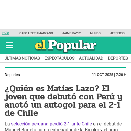
HOY:
CASO LIZETH MARZANO
JAIME BAYLY
MUNDO
JEFFERSON F
ÚLTIMAS NOTICIAS
ESPECTÁCULOS
ACTUALIDAD
DEPORTES
Deportes
11 OCT 2025 | 7:26 H
¿Quién es Matías Lazo? El
joven que debutó con Perú y
anotó un autogol para el 2-1
de Chile
La
selección peruana perdió 2-1 ante Chile
en el debut de
Manuel Barreto como entrenador de la Bicolor y el gran