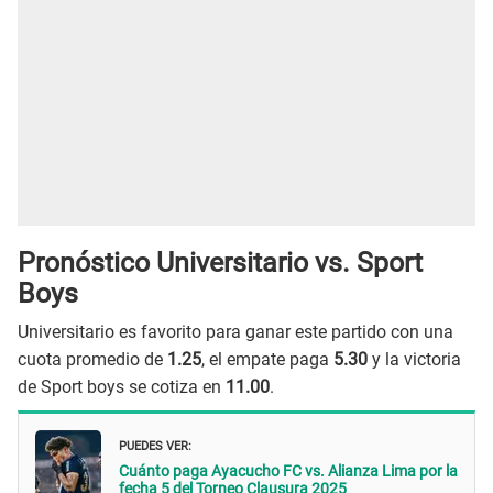
Pronóstico Universitario vs. Sport
Boys
Universitario es favorito para ganar este partido con una
cuota promedio de
1.25
, el empate paga
5.30
y la victoria
de Sport boys se cotiza en
11.00
.
PUEDES VER:
Cuánto paga Ayacucho FC vs. Alianza Lima por la
fecha 5 del Torneo Clausura 2025