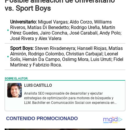
Posible alineación de
Universitario
vs. Sport Boys
Universitario:
Miguel Vargas; Aldo Corzo, Williams
Riveros, Matías Di Benedetto; Rodrigo Ureña, Martín
Pérez Guedes, Jairo Concha, José Carabalí, Andy Polo;
José Rivera y Alex Valera
Sport Boys:
Steven Rivadeneyra; Hansell Riojas, Matías
Almirón, Rodrigo Colombo, Christian Carbajal; Leonel
Solís, Hernán Da Campo, Oslimg Mora, Luis Urruti; Fidel
Martínez y Fabrizio Roca.
SOBRE EL AUTOR:
LUIS CASTILLO
Analista SEO responsable de desarrollar y ejecutar
estrategias de optimización para motores de búsqueda y
LLM. Bachiller en Comunicación Social con experiencia en
redacción de temas relacionados con la sociedad, la
cultura y el mundo del deporte.