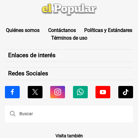
Quiénes somos
Contáctanos
Políticas y Estándares
Términos de uso
Enlaces de interés
Redes Sociales
Visita también