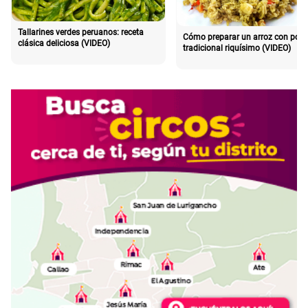
Tallarines verdes peruanos: receta
Cómo preparar un arroz con poll
clásica deliciosa (VIDEO)
tradicional riquísimo (VIDEO)