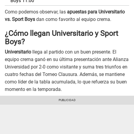
Boys 11.00
Como podemos observar, las
apuestas para Universitario
vs. Sport Boys
dan como favorito al equipo crema.
¿Cómo llegan
Universitario y Sport
Boys?
Universitario
llega al partido con un buen presente. El
equipo crema ganó en su última presentación ante Alianza
Universidad por 2-0 como visitante y suma tres triunfos en
cuatro fechas del Torneo Clausura. Además, se mantiene
como líder de la tabla acumulada, lo que refuerza su buen
momento en la temporada.