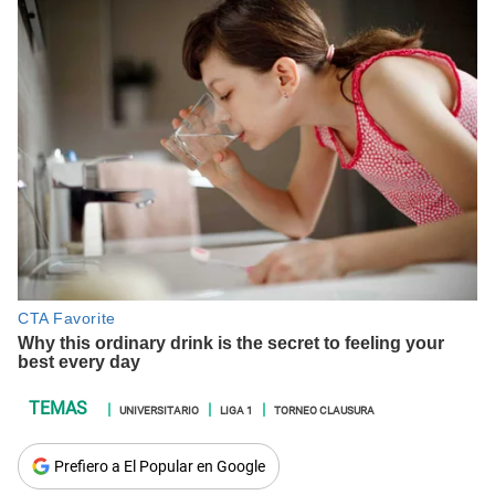
UNIVERSITARIO
LIGA 1
TORNEO CLAUSURA
Prefiero a El Popular en Google