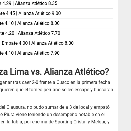
4.29 | Alianza Atlético 8.35
e 4.45 | Alianza Atlético 9.00
 4.10 | Alianza Atlético 8.00
e 4.20 | Alianza Atlético 7.70
 Empate 4.00 | Alianza Atlético 8.00
 4.10 | Alianza Atlético 7.90
a Lima vs. Alianza Atlético?
ganar tras caer 2-0 frente a Cusco en la primera fecha
quieren que el torneo peruano se les escape y buscarán
a del Clausura, no pudo sumar de a 3 de local y empató
de Piura viene teniendo un desempeño notable en el
en la tabla, por encima de Sporting Cristal y Melgar, y