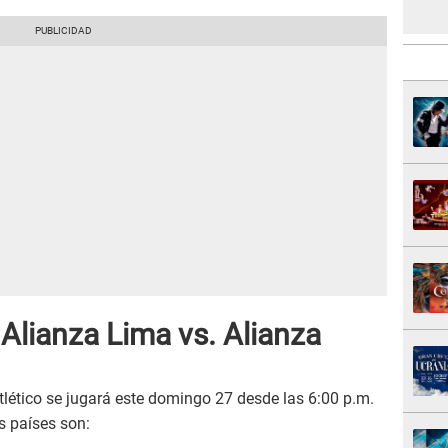
Alianza Lima vs. Alianza
Atlético se jugará este domingo 27 desde las 6:00 p.m.
s países son: