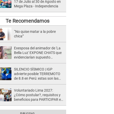
17 de Julio al 30 de Agosto en
Mega Plaza - Independencia
Te Recomendamos
“No quise matar a la pobre
chica”
Exesposa del animador de 'La
Bella Luz' EXPONE CHATS que
evidenciarían supuesto
romance clandestino con Naldy
Saldaña, pese a tener pareja
SILENCIO SÍSMICO | IGP
advierte posible TERREMOTO
de 8.8 en Perú: estas son las
zonas más expuestas
Voluntariado Lima 2027:
¿Cómo postular?, requisitos y
beneficios para PARTICIPAR en
los Juegos Panamericanos