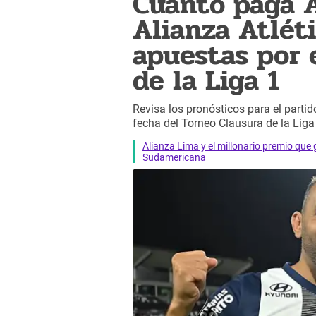
Cuánto paga A
Alianza Atléti
apuestas por 
de la Liga 1
Revisa los pronósticos para el parti
fecha del Torneo Clausura de la Liga
Alianza Lima y el millonario premio que
Sudamericana