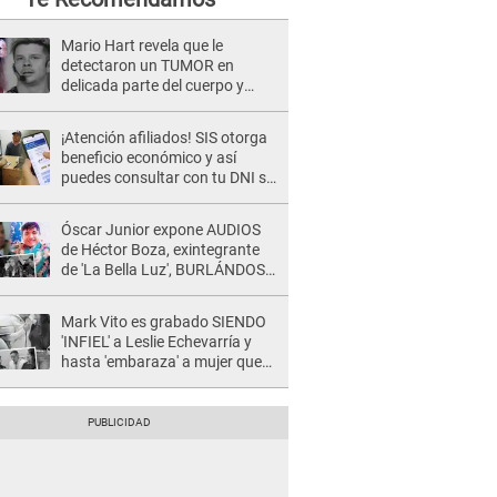
Mario Hart revela que le
detectaron un TUMOR en
delicada parte del cuerpo y
expone diagnóstico: "Dolores
muy fuertes..."
¡Atención afiliados! SIS otorga
beneficio económico y así
puedes consultar con tu DNI si
te corresponde
Óscar Junior expone AUDIOS
de Héctor Boza, exintegrante
de 'La Bella Luz', BURLÁNDOSE
de Anely Dávila tras acusarlo
de maltrato: "Grábame..."
Mark Vito es grabado SIENDO
'INFIEL' a Leslie Echevarría y
hasta 'embaraza' a mujer que
sería su AMANTE: "¡Eres un
desgraciado! "