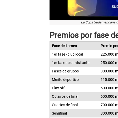
La Copa Sudamericana de
Premios por fase d
Fase del torneo
Premio por
1er fase - club local
225.000 mi
1er fase - club visitante
250.000 mi
Fases de grupos
300.000 mi
Mérito deportivo
115.000 mi
Play off
500.000 mi
Octavos de final
600.000 mi
Cuartos de final
700.000 mi
Semifinal
800.000 mi