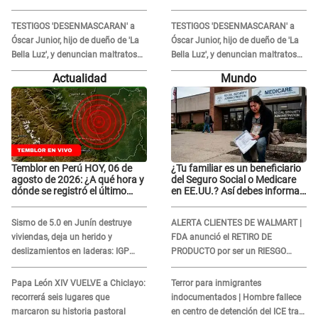
Dávila tras acusarlo de maltrato:
Dávila tras acusarlo de maltrato:
"Grábame..."
"Grábame..."
TESTIGOS 'DESENMASCARAN' a
TESTIGOS 'DESENMASCARAN' a
Óscar Junior, hijo de dueño de 'La
Óscar Junior, hijo de dueño de 'La
Bella Luz', y denuncian maltratos
Bella Luz', y denuncian maltratos
en la orquesta: "Los humilla..."
en la orquesta: "Los humilla..."
Actualidad
Mundo
Temblor en Perú HOY, 06 de
¿Tu familiar es un beneficiario
agosto de 2026: ¿A qué hora y
del Seguro Social o Medicare
dónde se registró el último
en EE.UU.? Así debes informar
sismo, según IGP?
sobre su muerte para EVITAR
COBROS
Sismo de 5.0 en Junín destruye
ALERTA CLIENTES DE WALMART |
viviendas, deja un herido y
FDA anunció el RETIRO DE
deslizamientos en laderas: IGP
PRODUCTO por ser un RIESGO
alerta sobre posibles réplicas
MORTAL para consumidores: ¿Cuál
es?
Papa León XIV VUELVE a Chiclayo:
Terror para inmigrantes
recorrerá seis lugares que
indocumentados | Hombre fallece
marcaron su historia pastoral
en centro de detención del ICE tras