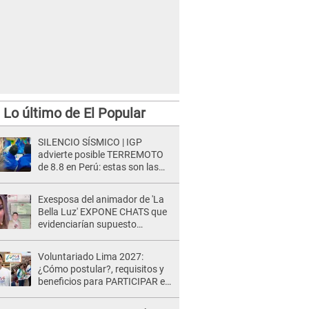
Lo último de El Popular
SILENCIO SÍSMICO | IGP
advierte posible TERREMOTO
de 8.8 en Perú: estas son las
zonas más expuestas
Exesposa del animador de 'La
Bella Luz' EXPONE CHATS que
evidenciarían supuesto
romance clandestino con Naldy
Saldaña, pese a tener pareja
Voluntariado Lima 2027:
¿Cómo postular?, requisitos y
beneficios para PARTICIPAR en
los Juegos Panamericanos