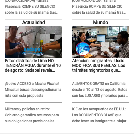
¡CONMOCIONADA¡ Yahaira
¡CONMOCIONADA¡ Yahaira
Plasencia ROMPE SU SILENCIO
Plasencia ROMPE SU SILENCIO
sobre la salud de su mamá tras
sobre la salud de su mamá tras
APARECER en centro oncológico:
APARECER en centro oncológico:
Actualidad
Mundo
“La oración tiene poder”
“La oración tiene poder”
Estos distritos de Lima NO
Atención inmigrantes | Uscis
TENDRÁN AGUA durante el 10
MODIFICA SUS REGLAS: Los
de agosto: Sedapal revela
trámites migratorios que
horarios oficiales
podrían necesitar tu prueba de
ADN
¡Nuevo ACCESO a Machu Picchu!
ALIMENTOS GRATIS en California
Mincetur busca descongestionar la
desde el 10 al 13 de agosto: Estos
ruta con esta propuesta
son los LUGARES y horarios para
recibir la ayuda
Militares y policías en retiro:
ICE en los aeropuertos de EE.UU.:
Gobierno garantiza recursos para
Los DOCUMENTOS CLAVE que
sus obligaciones previsionales
debe tener un inmigrante al viajar