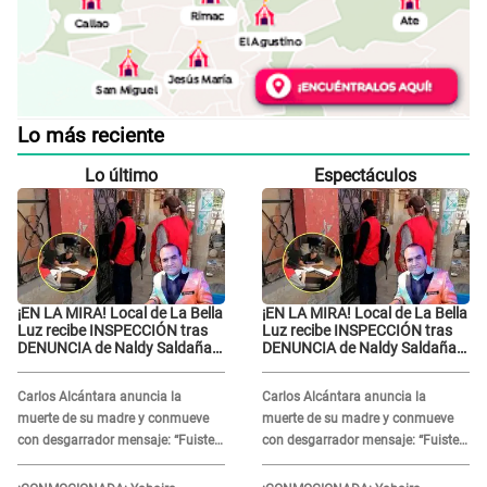
Lo más reciente
Lo último
Espectáculos
¡EN LA MIRA! Local de La Bella
¡EN LA MIRA! Local de La Bella
Luz recibe INSPECCIÓN tras
Luz recibe INSPECCIÓN tras
DENUNCIA de Naldy Saldaña
DENUNCIA de Naldy Saldaña
contra el exdirector César
contra el exdirector César
Sánchez
Sánchez
Carlos Alcántara anuncia la
Carlos Alcántara anuncia la
muerte de su madre y conmueve
muerte de su madre y conmueve
con desgarrador mensaje: “Fuiste
con desgarrador mensaje: “Fuiste
una gran mujer”
una gran mujer”