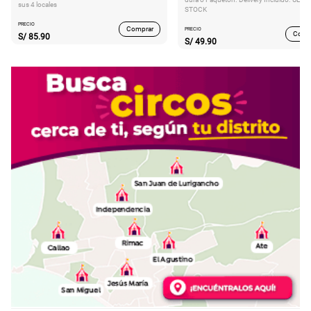
sus 4 locales
STOCK
PRECIO
Comprar
PRECIO
Comp
S/
85.90
S/
49.90