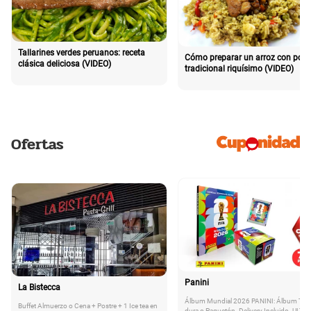
Tallarines verdes peruanos: receta
Cómo preparar un arroz con poll
clásica deliciosa (VIDEO)
tradicional riquísimo (VIDEO)
Ofertas
Panini
La Bistecca
Álbum Mundial 2026 PANINI: Álbum Tap
Buffet Almuerzo o Cena + Postre + 1 Ice tea en
dura o Paquetón. Delivery Incluido. ULTI