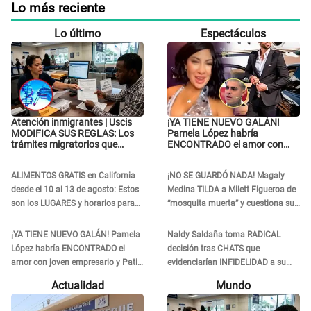
Lo más reciente
Lo último
Espectáculos
Atención inmigrantes | Uscis
¡YA TIENE NUEVO GALÁN!
MODIFICA SUS REGLAS: Los
Pamela López habría
trámites migratorios que
ENCONTRADO el amor con
podrían necesitar tu prueba de
joven empresario y Pati Lorena
ADN
la ECHA en VIVO
ALIMENTOS GRATIS en California
¡NO SE GUARDÓ NADA! Magaly
desde el 10 al 13 de agosto: Estos
Medina TILDA a Milett Figueroa de
son los LUGARES y horarios para
“mosquita muerta” y cuestiona su
recibir la ayuda
RECONCILIACIÓN con Marcelo
Tinelli en TV argentina
¡YA TIENE NUEVO GALÁN! Pamela
Naldy Saldaña toma RADICAL
López habría ENCONTRADO el
decisión tras CHATS que
amor con joven empresario y Pati
evidenciarían INFIDELIDAD a su
Lorena la ECHA en VIVO
novio con animador de 'La Bella
Actualidad
Mundo
Luz': "Un día..."