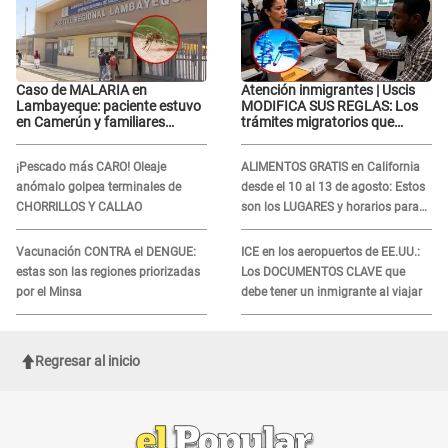
Caso de MALARIA en
Atención inmigrantes | Uscis
Lambayeque: paciente estuvo
MODIFICA SUS REGLAS: Los
en Camerún y familiares
trámites migratorios que
denuncian demora en
podrían necesitar tu prueba de
tratamiento
ADN
¡Pescado más CARO! Oleaje
ALIMENTOS GRATIS en California
anómalo golpea terminales de
desde el 10 al 13 de agosto: Estos
CHORRILLOS Y CALLAO
son los LUGARES y horarios para
recibir la ayuda
Vacunación CONTRA el DENGUE:
ICE en los aeropuertos de EE.UU.:
estas son las regiones priorizadas
Los DOCUMENTOS CLAVE que
por el Minsa
debe tener un inmigrante al viajar
Regresar al inicio