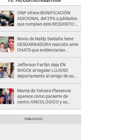
ONP ofrece BONIFICACIÓN
ADICIONAL del 25% a jubilados
que cumplan este REQUISITO:
revisa si accedes aquí
Novio de Naldy Saldaña tiene
DESGARRADORA reacción ante
CHATS que evidenciarían
INFIDELIDAD con animador de
'La Bella Luz': "Se puso..."
Jefferson Farfán deja EN
SHOCK al regalar LUJOSO
departamento al amigo de su
hijo y lo HUNDEN en redes: "A
su hija se lo negó"
Mamá de Yahaira Plasencia
aparece como paciente de
centro ONCOLÓGICO y su
hermano lanza DESGARRADOR
mensaje: "Hoy fue la última..."