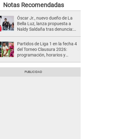
Notas Recomendadas
Óscar Jr., nuevo dueño de La
Bella Luz, lanza propuesta a
Naldy Saldaña tras denuncia:
“Va a haber otro tipo de ley”
Partidos de Liga 1 en la fecha 4
del Torneo Clausura 2026:
programación, horarios y
dónde ver