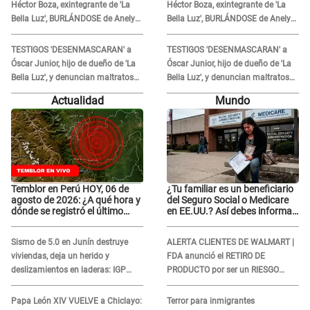
Héctor Boza, exintegrante de 'La
Héctor Boza, exintegrante de 'La
Bella Luz', BURLÁNDOSE de Anely
Bella Luz', BURLÁNDOSE de Anely
Dávila tras acusarlo de maltrato:
Dávila tras acusarlo de maltrato:
"Grábame..."
"Grábame..."
TESTIGOS 'DESENMASCARAN' a
TESTIGOS 'DESENMASCARAN' a
Óscar Junior, hijo de dueño de 'La
Óscar Junior, hijo de dueño de 'La
Bella Luz', y denuncian maltratos
Bella Luz', y denuncian maltratos
en la orquesta: "Los humilla..."
en la orquesta: "Los humilla..."
Actualidad
Mundo
Temblor en Perú HOY, 06 de
¿Tu familiar es un beneficiario
agosto de 2026: ¿A qué hora y
del Seguro Social o Medicare
dónde se registró el último
en EE.UU.? Así debes informar
sismo, según IGP?
sobre su muerte para EVITAR
COBROS
Sismo de 5.0 en Junín destruye
ALERTA CLIENTES DE WALMART |
viviendas, deja un herido y
FDA anunció el RETIRO DE
deslizamientos en laderas: IGP
PRODUCTO por ser un RIESGO
alerta sobre posibles réplicas
MORTAL para consumidores: ¿Cuál
es?
Papa León XIV VUELVE a Chiclayo:
Terror para inmigrantes