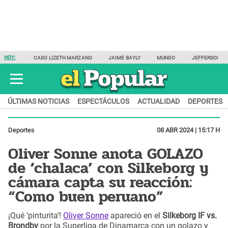
HOY:
CASO LIZETH MARZANO
JAIME BAYLY
MUNDO
JEFFERSON F
ÚLTIMAS NOTICIAS
ESPECTÁCULOS
ACTUALIDAD
DEPORTES
Deportes
08 ABR 2024 | 15:17 H
Oliver Sonne anota GOLAZO
de ‘chalaca’ con Silkeborg y
cámara capta su reacción:
“Como buen peruano”
¡Qué ‘pinturita’!
Oliver Sonne
apareció en el
Silkeborg IF vs.
Brondby
por la Superliga de Dinamarca con un golazo y