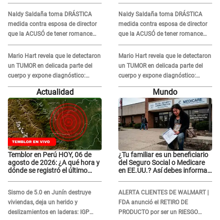
medidas para prevenir acoso
medidas para prevenir acoso
en 'La Bella Luz' tras caso
en 'La Bella Luz' tras caso
Naldy Saldaña toma DRÁSTICA
Naldy Saldaña toma DRÁSTICA
Naldy Saldaña
Naldy Saldaña
medida contra esposa de director
medida contra esposa de director
que la ACUSÓ de tener romance
que la ACUSÓ de tener romance
con él: "Muy triste..."
con él: "Muy triste..."
Mario Hart revela que le detectaron
Mario Hart revela que le detectaron
un TUMOR en delicada parte del
un TUMOR en delicada parte del
cuerpo y expone diagnóstico:
cuerpo y expone diagnóstico:
"Dolores muy fuertes..."
"Dolores muy fuertes..."
Actualidad
Mundo
Temblor en Perú HOY, 06 de
¿Tu familiar es un beneficiario
agosto de 2026: ¿A qué hora y
del Seguro Social o Medicare
dónde se registró el último
en EE.UU.? Así debes informar
sismo, según IGP?
sobre su muerte para EVITAR
COBROS
Sismo de 5.0 en Junín destruye
ALERTA CLIENTES DE WALMART |
viviendas, deja un herido y
FDA anunció el RETIRO DE
deslizamientos en laderas: IGP
PRODUCTO por ser un RIESGO