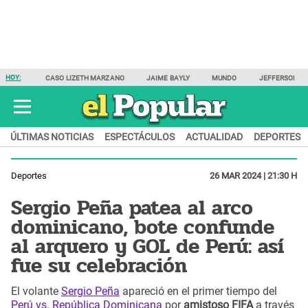
HOY:
CASO LIZETH MARZANO
JAIME BAYLY
MUNDO
JEFFERSON F
ÚLTIMAS NOTICIAS
ESPECTÁCULOS
ACTUALIDAD
DEPORTES
Deportes
26 MAR 2024 | 21:30 H
Sergio Peña patea al arco
dominicano, bote confunde
al arquero y GOL de Perú: así
fue su celebración
El volante
Sergio Peña
apareció en el primer tiempo del
Perú vs. República Dominicana
por
amistoso FIFA
a través