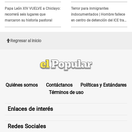
alerta sobre posibles réplicas
MORTAL para consumidores: ¿Cuál
es?
Papa León XIV VUELVE a Chiclayo:
Terror para inmigrantes
recorrerá seis lugares que
indocumentados | Hombre fallece
marcaron su historia pastoral
en centro de detención del ICE tras
sufrir una "emergencia médica"
Regresar al inicio
Quiénes somos
Contáctanos
Políticas y Estándares
Términos de uso
Enlaces de interés
Redes Sociales