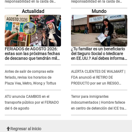
responsabilidad en la caída de
responsabilidad en la caída de
Kevin Díaz desde 8 metros de
Kevin Díaz desde 8 metros de
Actualidad
Mundo
altura
altura
FERIADOS de AGOSTO 2026:
¿Tu familiar es un beneficiario
estas son las próximas fechas
del Seguro Social o Medicare
de descanso que tendrán miles
en EE.UU.? Así debes informar
de peruanos
sobre su muerte para EVITAR
COBROS
Antes de salir de compras este
ALERTA CLIENTES DE WALMART |
feriado, revisa los horarios de
FDA anunció el RETIRO DE
Plaza Vea, Metro, Wong y Tottus
PRODUCTO por ser un RIESGO
MORTAL para consumidores: ¿Cuál
es?
ATU anuncia CAMBIOS en el
Terror para inmigrantes
transporte público por el FERIADO
indocumentados | Hombre fallece
del 6 de agosto
en centro de detención del ICE tras
sufrir una "emergencia médica"
Regresar al inicio