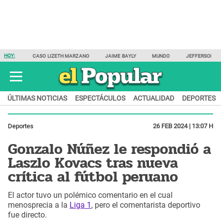
HOY:
CASO LIZETH MARZANO
JAIME BAYLY
MUNDO
JEFFERSON F
ÚLTIMAS NOTICIAS
ESPECTÁCULOS
ACTUALIDAD
DEPORTES
Deportes
26 FEB 2024 | 13:07 H
Gonzalo Núñez le respondió a
Laszlo Kovacs tras nueva
crítica al fútbol peruano
El actor tuvo un polémico comentario en el cual
menosprecia a la
Liga 1
, pero el comentarista deportivo
fue directo.