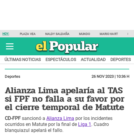
HOY:
PLAZA VEA
NALDY SALDAÑA
MUNDO
MARIO HART
SAM
ÚLTIMAS NOTICIAS
ESPECTÁCULOS
ACTUALIDAD
DEPORTES
Deportes
26 NOV 2023 | 10:36 H
Alianza Lima apelaría al TAS
si FPF no falla a su favor por
el cierre temporal de Matute
CD-FPF
sancionó a
Alianza Lima
por los incidentes
ocurridos en Matute por la final de
Liga 1
. Cuadro
blanquiazul apelará el fallo.