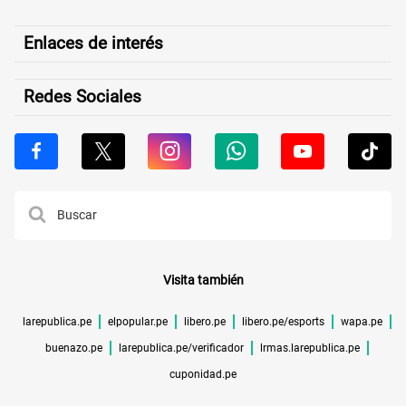
Enlaces de interés
Redes Sociales
Visita también
larepublica.pe
elpopular.pe
libero.pe
libero.pe/esports
wapa.pe
buenazo.pe
larepublica.pe/verificador
lrmas.larepublica.pe
cuponidad.pe