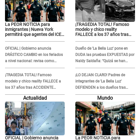
La PEOR NOTICIA para
¡TRAGEDIA TOTAL! Famoso
inmigrantes | Nueva York
modelo y chico reality
permitirá que agentes del ICE
FALLECE a los 37 años tras
si puedan CUBRIRSE EL
ACCIDENTE durante la
ROSTRO
grabación de un comercial
OFICIAL | Gobierno anuncia
Dueño de 'La Bella Luz' pone en
DRÁSTICO CAMBIO en los feriados
DUDA las pruebas EXPUESTAS por
a nivel nacional: revisa como
Naldy Saldaña: “Quizá se han
quedarán los DÍAS LIBRES
editado...”
¡TRAGEDIA TOTAL! Famoso
¡LO DEJAN CLARO! Padres de
modelo y chico reality FALLECE a
integrantes de 'La Bella Luz'
los 37 años tras ACCIDENTE
DEFIENDEN a los dueños tras
durante la grabación de un
denuncia: “Nunca vimos nada...”
Actualidad
Mundo
comercial
OFICIAL | Gobierno anuncia
La PEOR NOTICIA para