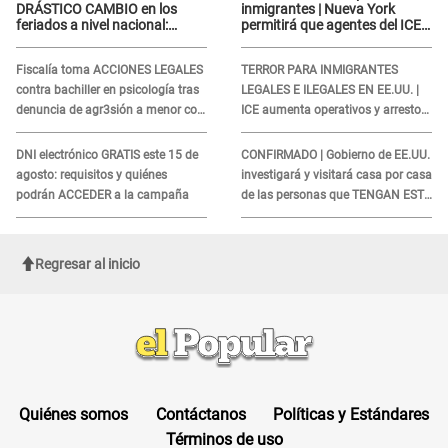
DRÁSTICO CAMBIO en los
inmigrantes | Nueva York
feriados a nivel nacional:
permitirá que agentes del ICE
revisa como quedarán los
si puedan CUBRIRSE EL
DÍAS LIBRES
ROSTRO
Fiscalía toma ACCIONES LEGALES
TERROR PARA INMIGRANTES
contra bachiller en psicología tras
LEGALES E ILEGALES EN EE.UU. |
denuncia de agr3sión a menor con
ICE aumenta operativos y arrestos
autismo
a extranjeros en aeropuertos
DNI electrónico GRATIS este 15 de
CONFIRMADO | Gobierno de EE.UU.
agosto: requisitos y quiénes
investigará y visitará casa por casa
podrán ACCEDER a la campaña
de las personas que TENGAN ESTE
TRABAJO
Regresar al inicio
Quiénes somos
Contáctanos
Políticas y Estándares
Términos de uso