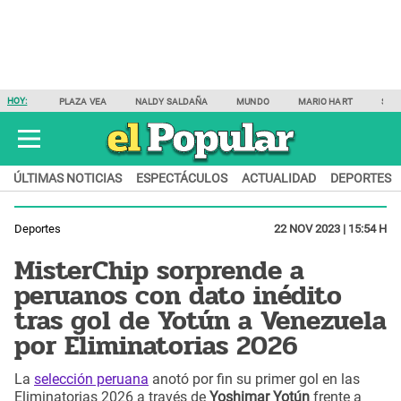
HOY:
PLAZA VEA
NALDY SALDAÑA
MUNDO
MARIO HART
SAM
ÚLTIMAS NOTICIAS
ESPECTÁCULOS
ACTUALIDAD
DEPORTES
Deportes
22 NOV 2023 | 15:54 H
MisterChip sorprende a
peruanos con dato inédito
tras gol de Yotún a Venezuela
por Eliminatorias 2026
La
selección peruana
anotó por fin su primer gol en las
Eliminatorias 2026
a través de
Yoshimar Yotún
frente a