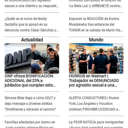
es DENUNCIADO por agresión
Univision DEFIENDE al director de
sexual a una cliente y su respuesta
'La Bella Luz' y ARREMETE contra
INDIGNÓ A TODOS
Naldy Saldaña: “Muchas
amantes...”
¿Quién es el novio de Naldy
Exponen la REACCIÓN de Korina
Saldaña que la apoyó en su
Rivadeneira tras enterarse del
denuncia contra César Sánchez y
TUMOR en la cabeza de Mario Hart:
confrontó al dueño de 'La Bella
"Ella estaba muy..."
Actualidad
Mundo
Luz'?
ONP ofrece BONIFICACIÓN
HORROR en Walmart |
ADICIONAL del 25% a
Trabajador es DENUNCIADO
jubilados que cumplan este
por agresión sexual a una
REQUISITO: revisa si accedes
cliente y su respuesta
aquí
INDIGNÓ A TODOS
Simone Biles llega a Lima 2027 y
ALERTA CONDUCTORES | Nueva
deja mensaje a jóvenes atletas:
York, Los Ángeles y Houston
“Diviértanse y abracen el camino”
ordenan PROHIBIR LICENCIAS a
quienes no presenten ESTE
DOCUMENTO
Familias afectadas por sismo en
La PEOR NOTICIA para inmigrantes
Junín podrán obtener títulos de
| Nueva York permitirá que agentes