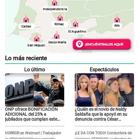
Lo más reciente
Lo último
Espectáculos
ONP ofrece BONIFICACIÓN
¿Quién es el novio de Naldy
ADICIONAL del 25% a
Saldaña que la apoyó en su
jubilados que cumplan este
denuncia contra César
REQUISITO: revisa si accedes
Sánchez y confrontó al dueño
aquí
de 'La Bella Luz'?
HORROR en Walmart | Trabajador
¡LE DA CON TODO! Conductora de