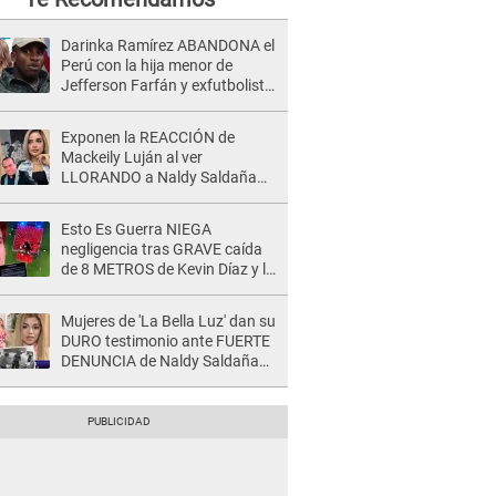
Darinka Ramírez ABANDONA el
Perú con la hija menor de
Jefferson Farfán y exfutbolista
REACCIONA: "A ti que..."
Exponen la REACCIÓN de
Mackeily Luján al ver
LLORANDO a Naldy Saldaña
tras AGRESIÓN de director de
'La Bella Luz': Esto hizo
Esto Es Guerra NIEGA
negligencia tras GRAVE caída
de 8 METROS de Kevin Díaz y lo
SEÑALAN: "No adoptó la
postura correcta"
Mujeres de 'La Bella Luz' dan su
DURO testimonio ante FUERTE
DENUNCIA de Naldy Saldaña
contra director: "Cualquier
acusación de apañamiento..."