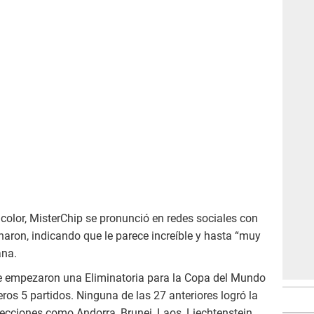
icolor, MisterChip se pronunció en redes sociales con
aron, indicando que le parece increíble y hasta “muy
ana.
ue empezaron una Eliminatoria para la Copa del Mundo
eros 5 partidos. Ninguna de las 27 anteriores logró la
elecciones como Andorra, Brunei, Laos, Liechtenstein,