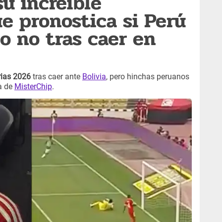
su increíble
ue pronostica si Perú
o no tras caer en
rias 2026
tras caer ante
Bolivia
, pero hinchas peruanos
ca de
MisterChip
.