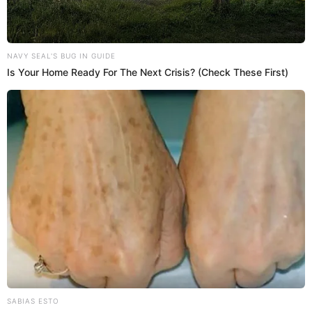
17:30 horas
Universidad San Martín vs Deportivo Soan