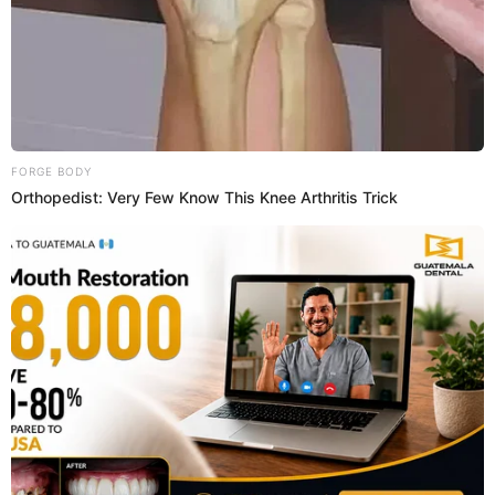
Domingo 19
15:00 horas
Circlo Sportivo Italiano vs Géminis
17:50 horas
Alianza Lima vs Deportivo Alianza
Fixture
Primera fecha: 17,18 y 19 de noviembre
Regatas Lima vs Universitario
Alianza Lima vs Deportivo Alianza
Universidad San Martín vs Deportivo Soan
Deportivo Wanka vs Túpac Amaru
Rebaza Acosta vs Latino Amisa
Circolo Sportivo Italiano vs Géminis