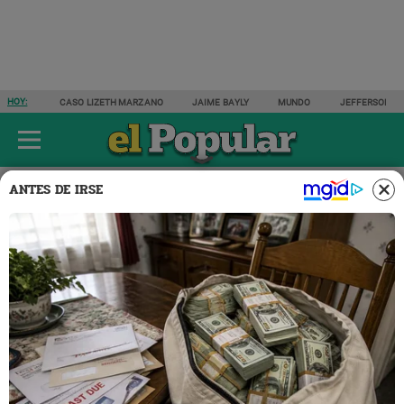
HOY:
CASO LIZETH MARZANO
JAIME BAYLY
MUNDO
JEFFERSON F
ÚLTIMAS NOTICIAS
ESPECTÁCULOS
ACTUALIDAD
DEPORTES
ANTES DE IRSE
Deportes
11 NOV 2023 | 16:15 H
Regresa la fiesta de la Liga
Nacional Superior de Voleibol
Torneo empieza el 17 de noviembre y habrá clásico
Universitario vs Alianza en la sexta fecha.
Únete al canal de Whatsapp de El Popular