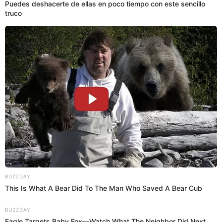
Sábado 18
15:00 horas
Rebaza Acosta vs Latino Amisa