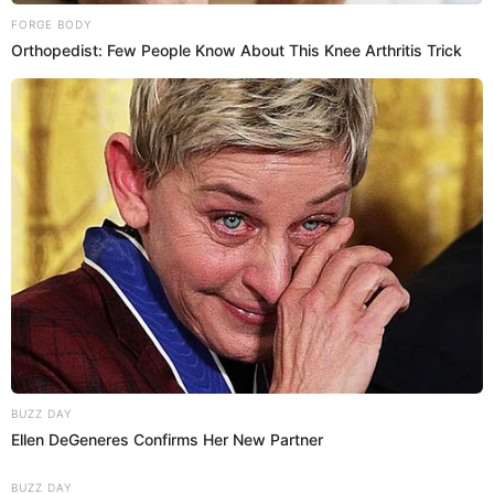
23/04
Alianza Lima 0-3 Regatas Lima
25/04
Regatas Lima 1-3 Alianza Lima