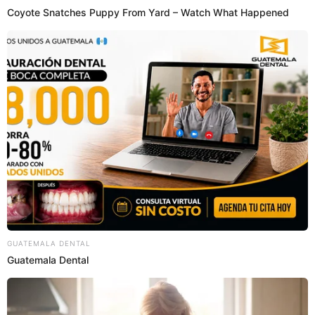
27/04
Alianza Lima 1-3 Regatas Lima