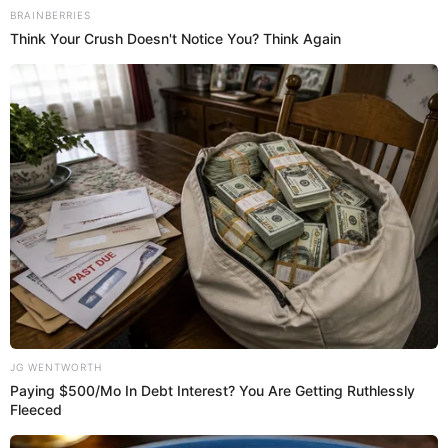
Victor Arrunategui
El club
Regatas Lima
se llevó el título de la temporada
2022-2023 de la
Liga Nacional Superior de Voleibol
al
superar 3-1 a
Alianza Lima
en el
Polideportivo de Villa El
Salvador.