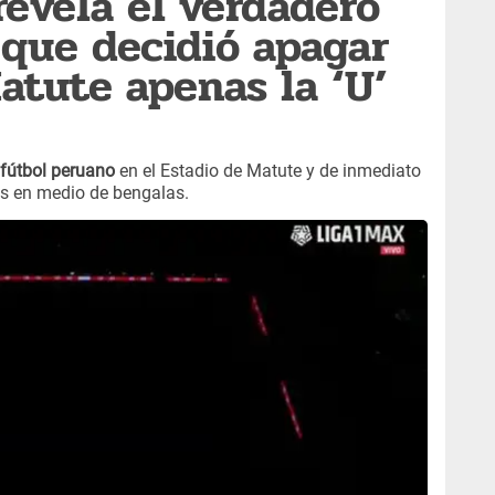
revela el verdadero
 que decidió apagar
atute apenas la ‘U’
fútbol peruano
en el Estadio de Matute y de inmediato
es en medio de bengalas.