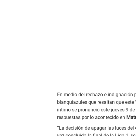
En medio del rechazo e indignación p
blanquiazules que resaltan que este ‘
íntimo se pronunció este jueves 9 d
respuestas por lo acontecido en
Mat
“La decisión de apagar las luces del
vez concluida la final de la Liga 1, s