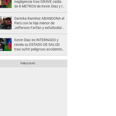
negligencia tras GRAVE caída
de 8 METROS de Kevin Díaz y lo
SEÑALAN: "No adoptó la
postura correcta"
Darinka Ramírez ABANDONA el
Perú con la hija menor de
Jefferson Farfán y exfutbolista
REACCIONA: "A ti que..."
Kevin Díaz es INTERNADO y
revela su ESTADO DE SALUD
tras sufrir peligroso accidente
en 'EEG' y caer desde altura de
ocho metros