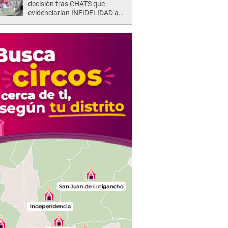
decisión tras CHATS que
evidenciarían INFIDELIDAD a
su novio con animador de 'La
Bella Luz': "Un día..."