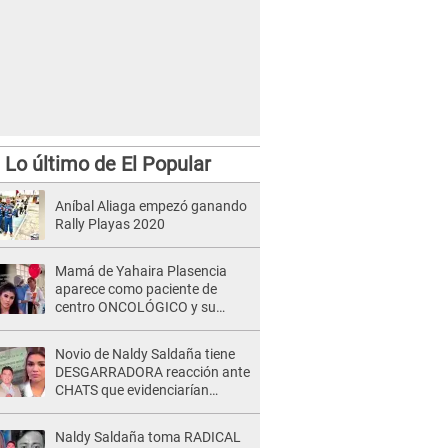
Lo último de El Popular
Aníbal Aliaga empezó ganando
Rally Playas 2020
Mamá de Yahaira Plasencia
aparece como paciente de
centro ONCOLÓGICO y su
hermano lanza DESGARRADOR
mensaje: "Hoy fue la última..."
Novio de Naldy Saldaña tiene
DESGARRADORA reacción ante
CHATS que evidenciarían
INFIDELIDAD con animador de
'La Bella Luz': "Se puso..."
Naldy Saldaña toma RADICAL