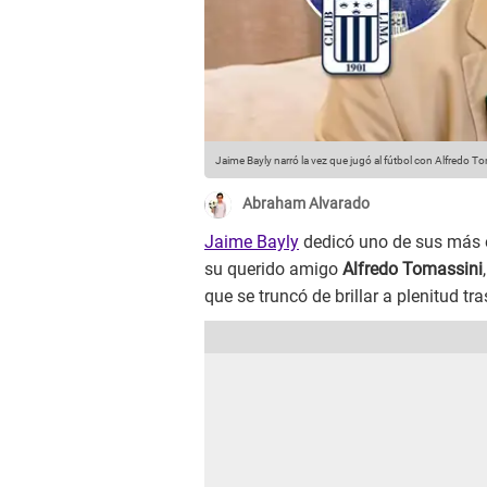
Jaime Bayly narró la vez que jugó al fútbol con Alfredo T
Abraham Alvarado
Jaime Bayly
dedicó uno de sus más e
su querido amigo
Alfredo Tomassini
que se truncó de brillar a plenitud tr