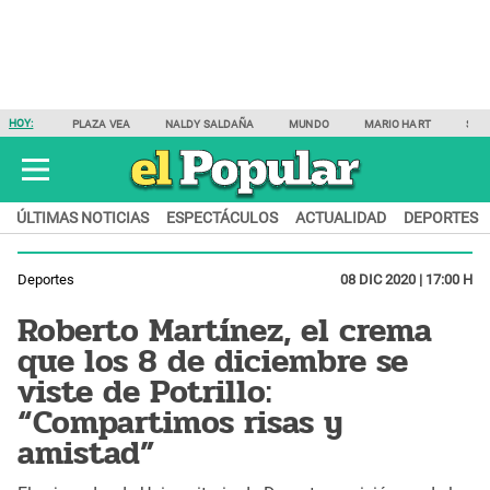
HOY:
PLAZA VEA
NALDY SALDAÑA
MUNDO
MARIO HART
SAM
ÚLTIMAS NOTICIAS
ESPECTÁCULOS
ACTUALIDAD
DEPORTES
Deportes
08 DIC 2020 | 17:00 H
Roberto Martínez, el crema
que los 8 de diciembre se
viste de Potrillo:
“Compartimos risas y
amistad”