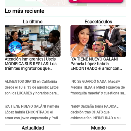
Lo más reciente
Lo último
Espectáculos
Atención inmigrantes | Uscis
¡YA TIENE NUEVO GALÁN!
MODIFICA SUS REGLAS: Los
Pamela López habría
trámites migratorios que
ENCONTRADO el amor con
podrían necesitar tu prueba de
joven empresario y Pati Lorena
ADN
la ECHA en VIVO
ALIMENTOS GRATIS en California
¡NO SE GUARDÓ NADA! Magaly
desde el 10 al 13 de agosto: Estos
Medina TILDA a Milett Figueroa de
son los LUGARES y horarios para
“mosquita muerta” y cuestiona su
recibir la ayuda
RECONCILIACIÓN con Marcelo
Tinelli en TV argentina
¡YA TIENE NUEVO GALÁN! Pamela
Naldy Saldaña toma RADICAL
López habría ENCONTRADO el
decisión tras CHATS que
amor con joven empresario y Pati
evidenciarían INFIDELIDAD a su
Lorena la ECHA en VIVO
novio con animador de 'La Bella
Actualidad
Mundo
Luz': "Un día..."