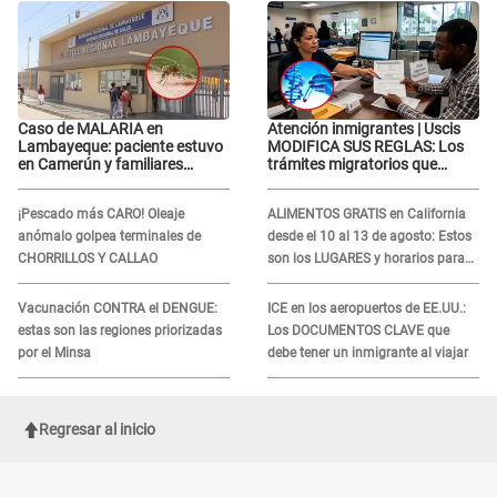
Caso de MALARIA en
Atención inmigrantes | Uscis
Lambayeque: paciente estuvo
MODIFICA SUS REGLAS: Los
en Camerún y familiares
trámites migratorios que
denuncian demora en
podrían necesitar tu prueba de
tratamiento
ADN
¡Pescado más CARO! Oleaje
ALIMENTOS GRATIS en California
anómalo golpea terminales de
desde el 10 al 13 de agosto: Estos
CHORRILLOS Y CALLAO
son los LUGARES y horarios para
recibir la ayuda
Vacunación CONTRA el DENGUE:
ICE en los aeropuertos de EE.UU.:
estas son las regiones priorizadas
Los DOCUMENTOS CLAVE que
por el Minsa
debe tener un inmigrante al viajar
Regresar al inicio