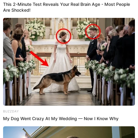
ocultar la identidad de la madre de su primer hijo?
¿Cuántos años tiene Reimond
Manco?
Aunque muchos no lo crean,
Reimond Manco
todavía tiene
un par de años para jugar a nivel profesional en la Liga 1.
El futbolista nacional nació el 23 de agosto de 1990, por lo
que tiene 32 años de edad. Así que Manco puede
sorprender a más de uno si es que se vuelve a vestir de
corto.
PUEDES VER:
Gonzalo Núñez revela sufrir porque su pareja le
fue infiel: “Nunca conseguirá a alguien que la
quiera como yo”
Manco habla sobre la vez que lo