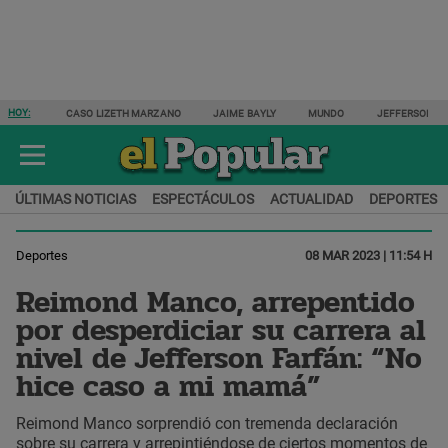
HOY:
CASO LIZETH MARZANO
JAIME BAYLY
MUNDO
JEFFERSON F
ÚLTIMAS NOTICIAS
ESPECTÁCULOS
ACTUALIDAD
DEPORTES
Deportes
08 MAR 2023 | 11:54 H
Reimond Manco, arrepentido
por desperdiciar su carrera al
nivel de Jefferson Farfán: “No
hice caso a mi mamá”
Reimond Manco sorprendió con tremenda declaración
sobre su carrera y arrepintiéndose de ciertos momentos de