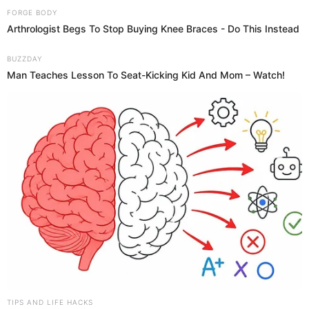
El PSV es un equipo reconocido a nivel mundial por captar
grandes cracks que están en su plena juventud como
Ronaldo, Van Nistelrooy, Arjen Rooben, Romario, Van
Bommel, Patrick Kluivert, Gullit, Jefferson Farfán, entre
otros.
PUEDES VER:
¿Cuál es la razón de Cristiano Ronaldo para