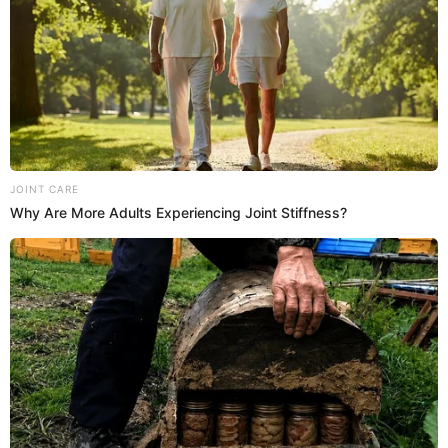
Reimond Manco es llevado por un taxista a su vivienda.
PUEDES VER:
Periodista ecuatoriano paraliza al revelar que el
Gobierno peruano financiaba sueldo de Ricardo
Gareca
Reimond Manco confiesa que sufrió
depresión por culpa de Gareca
Reimond Manco, el jugador más indisciplinado la
generación de los ‘Jotitas’, contó desconocido pasaje que
vivió cuando estaba en Unión Comercio y el entrenador de
la selección,
Ricardo Gareca
, estaba pensando en
convocarlo.
El exvolante de Juan Aurich y Alianza Lima reveló que