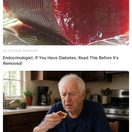
PUEDES VER:
Reimond Manco y lo que le impidió ser 'crack'
como Messi y CR7: ¿Por qué no triunfó y de qué
se arrepiente?
Reimond Manco y su paso brillante
por PSV Eindhoven
Si bien es cierto que la carrera de
Reimond Manco
ha sido
más tocado por la farándula, el futbolista tuvo un gran
paso por el fútbol neerlandés, precisamente en un equipo
grande de la Eredivisie como PSV Eindhoven; sin embargo,