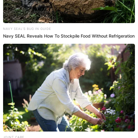
sufrió de depresión por no cumplir el requisito tecnológico
que consistía en llevar un GPS.
SOBRE EL AUTOR:
ABRAHAM ALVARADO
Periodista especializado en deportes y con interés en el de
guerra. Licenciado en la Universidad Tecnológica del Perú.
Redactor senior en El Popular, con capacidades en diseño y
edición. Interesado en temas de política, ambiental y
cultural.