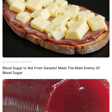
selección. “(Ricardo) Gareca decía eso, pero te mandaba
los chalecos porque decía que tenía que recorrer varios
kilómetros por partido. Estoy seguro que (Christian) Cueva
no los recorría, pero la descocía”.
Finalmente, Manco aseguró que uno de sus últimos
deseos en el fútbol es vestirse de blanquiazul y colgar los
chimpunes en Matute. ”Me gustaría retirarme en Alianza
Lima, sí, es lo que yo sueño”, añadió.