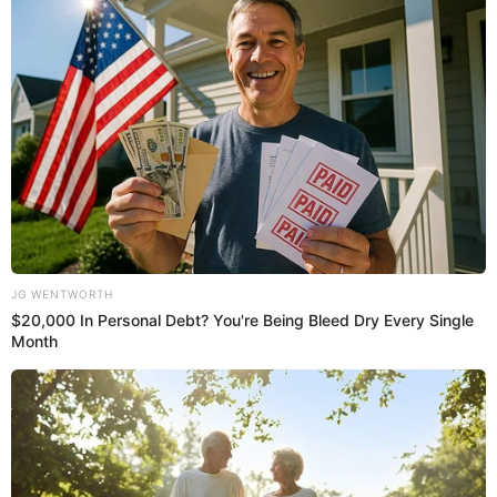
cargaron tras irse de juerga
Reimond Manco se convirtió en un meme andante tras
protagonizar una bochornosa escena después de una
juerga. El exfutbolista apareció cargado en los brazos de
un joven quien resultó ser su primo.
“Me quedé dormido, pue huev.. (…) El taxista era mi primo.
Salgo de la discoteca 'mareado', pero caminando.
Regresando (a casa) me quedé dormido como una 'piedra'
y, por eso (el chofer) tuvo la confianza de llevarme a mi
cama”, comentó Manco sobre aquel día.