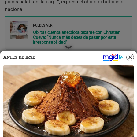
pocas palabras: la cag...”, expresó el ahora exfutbolista
nacional.
PUEDES VER:
Oblitas cuenta anécdota picante con Christian
Cueva: “Nunca más debes de pasar por esta
irresponsabilidad”
ANTES DE IRSE
Reimond Manco cuenta la vez que lo
llevaron cargando, su sueño de
retirarse en Alianza Lima y el dardo a
Christian Cueva
Como parte del adelanto de la entrevista en el canal
mencionado, Reimond Manco contó que la vez que
protagonizó un bochornoso momento en que lo cargaron a
hombros, se debió porque se quedó dormido y su primo
era el taxista que lo iba a trasladar.