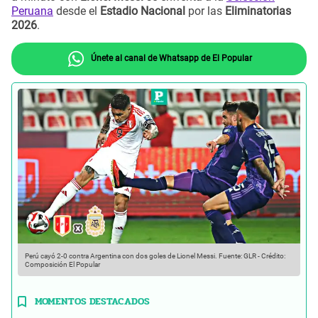
Peruana
desde el
Estadio Nacional
por las
Eliminatorias
2026
.
Únete al canal de Whatsapp de El Popular
Perú cayó 2-0 contra Argentina con dos goles de Lionel Messi.
Fuente: GLR
-
Crédito:
Composición El Popular
MOMENTOS DESTACADOS