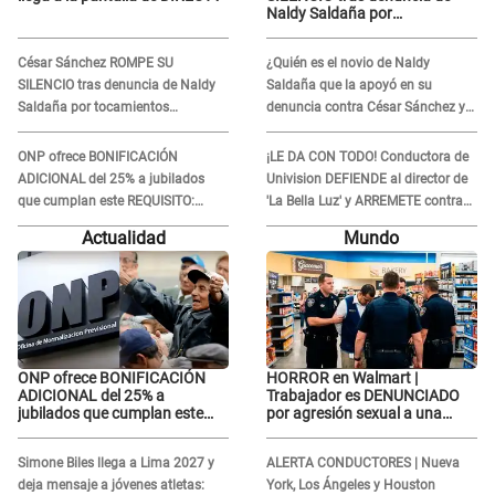
Naldy Saldaña por
tocamientos indebidos: "Pido
respetar la presunción de
César Sánchez ROMPE SU
¿Quién es el novio de Naldy
inocencia"
SILENCIO tras denuncia de Naldy
Saldaña que la apoyó en su
Saldaña por tocamientos
denuncia contra César Sánchez y
indebidos: "Pido respetar la
confrontó al dueño de 'La Bella
presunción de inocencia"
Luz'?
ONP ofrece BONIFICACIÓN
¡LE DA CON TODO! Conductora de
ADICIONAL del 25% a jubilados
Univision DEFIENDE al director de
que cumplan este REQUISITO:
'La Bella Luz' y ARREMETE contra
revisa si accedes aquí
Naldy Saldaña: “Muchas
Actualidad
Mundo
amantes...”
ONP ofrece BONIFICACIÓN
HORROR en Walmart |
ADICIONAL del 25% a
Trabajador es DENUNCIADO
jubilados que cumplan este
por agresión sexual a una
REQUISITO: revisa si accedes
cliente y su respuesta
aquí
INDIGNÓ A TODOS
Simone Biles llega a Lima 2027 y
ALERTA CONDUCTORES | Nueva
deja mensaje a jóvenes atletas:
York, Los Ángeles y Houston