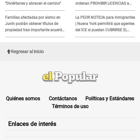
“Diviértanse y abracen el camino”
ordenan PROHIBIR LICENCIAS a
quienes no presenten ESTE
DOCUMENTO
Familias afectadas por sismo en
La PEOR NOTICIA para inmigrantes
Junín podrán obtener títulos de
| Nueva York permitirá que agentes
propiedad tras importante acuerdo
del ICE si puedan CUBRIRSE EL
de Cofopri
ROSTRO
Regresar al inicio
Quiénes somos
Contáctanos
Políticas y Estándares
Términos de uso
Enlaces de interés