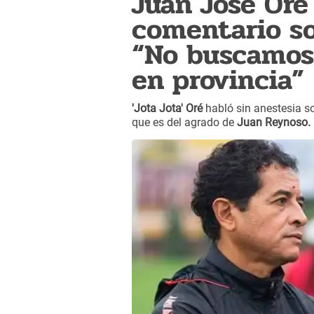
Juan José Oré
comentario so
“No buscamos
en provincia”
'Jota Jota' Oré
habló sin anestesia so
que es del agrado de
Juan Reynoso.