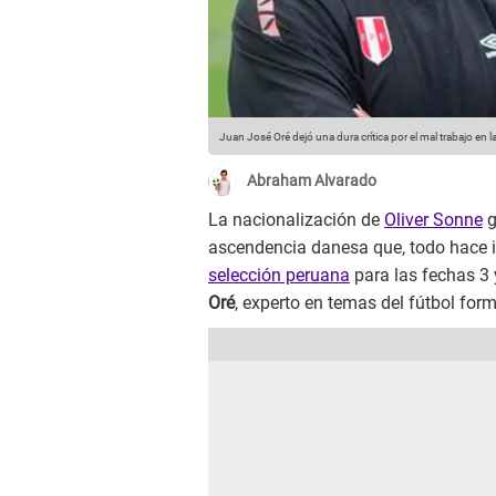
Juan José Oré dejó una dura crítica por el mal trabajo en 
Abraham Alvarado
La nacionalización de
Oliver Sonne
g
ascendencia danesa que, todo hace i
selección peruana
para las fechas 3 
Oré
, experto en temas del fútbol form