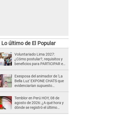
Lo último de El Popular
Voluntariado Lima 2027:
¿Cómo postular?, requisitos y
beneficios para PARTICIPAR en
los Juegos Panamericanos
Exesposa del animador de 'La
Bella Luz' EXPONE CHATS que
evidenciarían supuesto
romance clandestino con Naldy
Saldaña, pese a tener pareja
Temblor en Perú HOY, 08 de
agosto de 2026: ¿A qué hora y
dónde se registró el último
sismo, según IGP?