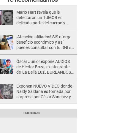
Mario Hart revela que le
detectaron un TUMOR en
delicada parte del cuerpo y
expone diagnóstico: "Dolores
muy fuertes..."
¡Atención afiliados! SIS otorga
beneficio económico y así
puedes consultar con tu DNI si
te corresponde
Óscar Junior expone AUDIOS
de Héctor Boza, exintegrante
de 'La Bella Luz', BURLÁNDOSE
de Anely Dávila tras acusarlo
de maltrato: "Grábame..."
Exponen NUEVO VIDEO donde
Naldy Saldaña es tomada por
sorpresa por César Sánchez y
ella evidencia su REACCIÓN: Le
agarró la mano