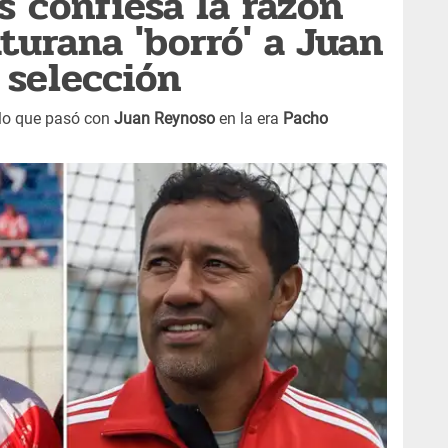
s confiesa la razón
turana 'borró' a Juan
 selección
 lo que pasó con
Juan Reynoso
en la era
Pacho