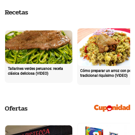
Recetas
Tallarines verdes peruanos: receta
Cómo preparar un arroz con poll
clásica deliciosa (VIDEO)
tradicional riquísimo (VIDEO)
Ofertas