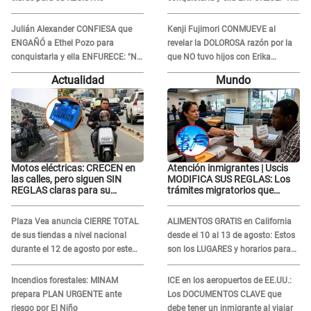
te lo voy a perdonar nunca"
Julián Alexander CONFIESA que
Kenji Fujimori CONMUEVE al
ENGAÑÓ a Ethel Pozo para
revelar la DOLOROSA razón por la
conquistarla y ella ENFURECE: "No
que NO tuvo hijos con Erika
te lo voy a perdonar nunca"
Muñoz: "Por el proceso judicial..."
Actualidad
Mundo
Motos eléctricas: CRECEN en
Atención inmigrantes | Uscis
las calles, pero siguen SIN
MODIFICA SUS REGLAS: Los
REGLAS claras para su
trámites migratorios que
REGISTRO
podrían necesitar tu prueba de
ADN
Plaza Vea anuncia CIERRE TOTAL
ALIMENTOS GRATIS en California
de sus tiendas a nivel nacional
desde el 10 al 13 de agosto: Estos
durante el 12 de agosto por este
son los LUGARES y horarios para
MOTIVO
recibir la ayuda
Incendios forestales: MINAM
ICE en los aeropuertos de EE.UU.:
prepara PLAN URGENTE ante
Los DOCUMENTOS CLAVE que
riesgo por El Niño
debe tener un inmigrante al viajar